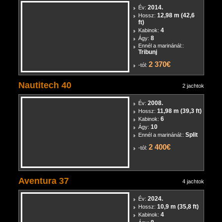
Leopard 44
2014.
Év:
12,98 m (42,6
Hossz:
ft)
4
Kabinok:
8
Ágy:
Ennél a marinánál::
Tribunj
2 370€
-tól:
Nautitech 40
2 jachtok
2008.
Év:
11,98 m (39,3 ft)
Hossz:
6
Kabinok:
10
Ágy:
Split
Ennél a marinánál::
2 400€
-tól:
Aventura 37
4 jachtok
2024.
Év: