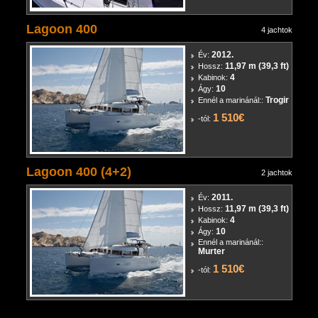
Lagoon 400
4 jachtok
2012.
Év:
11,97 m (39,3 ft)
Hossz:
4
Kabinok:
10
Ágy:
Trogir
Ennél a marinánál::
1 510€
-tól:
Lagoon 400 (4+2)
2 jachtok
2011.
Év:
11,97 m (39,3 ft)
Hossz:
4
Kabinok:
10
Ágy:
Ennél a marinánál::
Murter
1 510€
-tól: