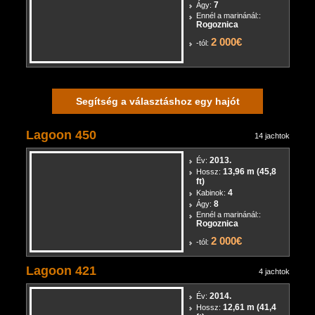
12,8 m (42 ft)
Hossz:
3
Kabinok:
7
Ágy:
Ennél a marinánál::
Rogoznica
2 000€
-tól:
Segítség a választáshoz egy hajót
Lagoon 450
14 jachtok
2013.
Év:
13,96 m (45,8
Hossz:
ft)
4
Kabinok:
8
Ágy:
Ennél a marinánál::
Rogoznica
2 000€
-tól:
Lagoon 421
4 jachtok