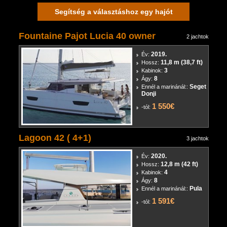
Segítség a választáshoz egy hajót
Fountaine Pajot Lucia 40 owner
2 jachtok
2019.
Év:
11,8 m (38,7 ft)
Hossz:
3
Kabinok:
8
Ágy:
Seget
Ennél a marinánál::
Donji
1 550€
-tól:
Lagoon 42 ( 4+1)
3 jachtok
2020.
Év:
12,8 m (42 ft)
Hossz:
4
Kabinok:
8
Ágy:
Pula
Ennél a marinánál::
1 591€
-tól: