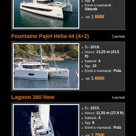
6
Ágy:
Ennél a marinánál::
Sibenik
1 680€
-tól:
Fountaine Pajot Helia 44 (4+2)
2 jachtok
2019.
Év:
13,25 m (43,5
Hossz:
ft)
4
Kabinok:
10
Ágy:
Pula
Ennél a marinánál::
1 690€
-tól:
Lagoon 380 New
4 jachtok
2015.
Év:
11,55 m (37,9 ft)
Hossz:
4
Kabinok:
8
Ágy:
Pula
Ennél a marinánál::
1 700€
-tól: