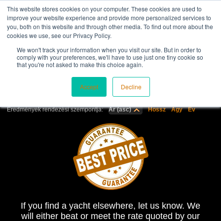
This website stores cookies on your computer. These cookies are used to
improve your website experience and provide more personalized services to
you, both on this website and through other media. To find out more about the
cookies we use, see our Privacy Policy.
KATAMARÁNOK CHARTER (975 hajók, 162
We won't track your information when you visit our site. But in order to
modellek)
comply with your preferences, we'll have to use just one tiny cookie so
that you're not asked to make this choice again.
984
Filter jachtok
Accept
Decline
Az Ön választása: Katamaránok
Eredmények rendezési szempontja:
Ár (asc)
Hossz
Ágy
Év
If you find a yacht elsewhere, let us know. We
will either beat or meet the rate quoted by our