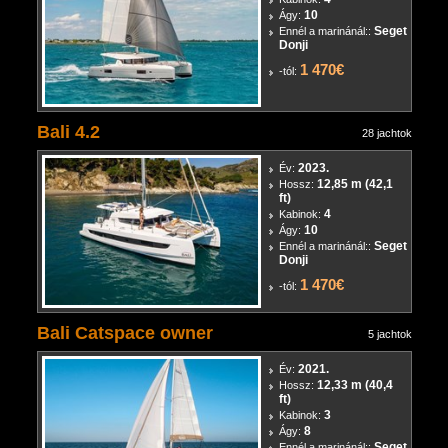
10
Ágy:
Seget
Ennél a marinánál::
Donji
1 470€
-tól:
Bali 4.2
28 jachtok
2023.
Év:
12,85 m (42,1
Hossz:
ft)
4
Kabinok:
10
Ágy:
Seget
Ennél a marinánál::
Donji
1 470€
-tól:
Bali Catspace owner
5 jachtok
2021.
Év:
12,33 m (40,4
Hossz:
ft)
3
Kabinok:
8
Ágy:
Seget
Ennél a marinánál::