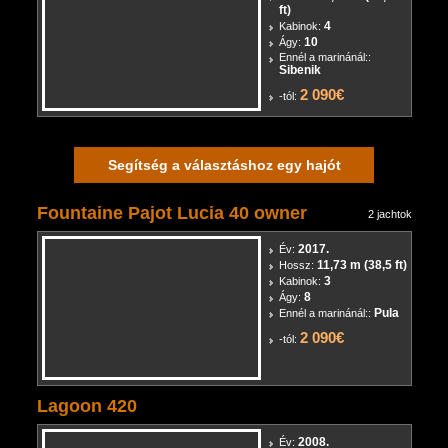
2009.
Év:
13,61 m (44,6
Hossz:
ft)
4
Kabinok:
10
Ágy:
Ennél a marinánál::
Sibenik
2 090€
-tól:
Segítség a választáshoz egy hajót
Fountaine Pajot Lucia 40 owner
2 jachtok
2017.
Év:
11,73 m (38,5 ft)
Hossz:
3
Kabinok:
8
Ágy:
Pula
Ennél a marinánál::
2 090€
-tól:
Lagoon 420