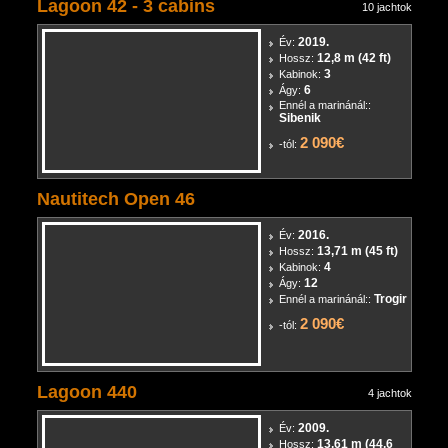
Lagoon 42 - 3 cabins
10 jachtok
2019.
Év:
12,8 m (42 ft)
Hossz:
3
Kabinok:
6
Ágy:
Ennél a marinánál::
Sibenik
2 090€
-tól:
Nautitech Open 46
2016.
Év:
13,71 m (45 ft)
Hossz:
4
Kabinok:
12
Ágy:
Trogir
Ennél a marinánál::
2 090€
-tól:
Lagoon 440
4 jachtok