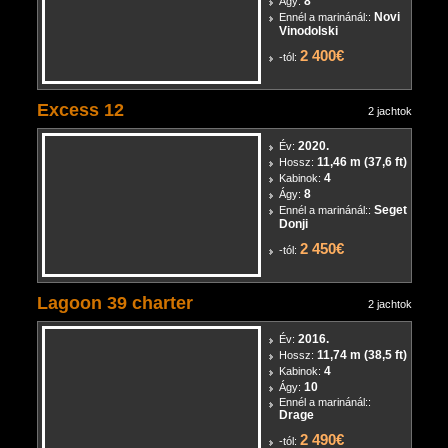
10,9 m (35,8 ft)
Hossz:
4
Kabinok:
8
Ágy:
Novi
Ennél a marinánál::
Vinodolski
2 400€
-tól:
Excess 12
2 jachtok
2020.
Év:
11,46 m (37,6 ft)
Hossz:
4
Kabinok:
8
Ágy:
Seget
Ennél a marinánál::
Donji
2 450€
-tól:
Lagoon 39 charter
2 jachtok
2016.
Év:
11,74 m (38,5 ft)
Hossz:
4
Kabinok:
10
Ágy:
Ennél a marinánál::