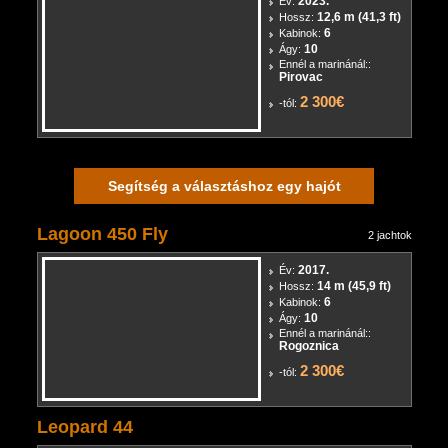
Lagoon 42 (6 cab.)
9 jachtok
2023.
Év:
12,6 m (41,3 ft)
Hossz:
6
Kabinok:
10
Ágy:
Ennél a marinánál::
Pirovac
2 300€
-tól:
Segítség a választáshoz egy hajót
Lagoon 450 Fly
2 jachtok
2017.
Év:
14 m (45,9 ft)
Hossz:
6
Kabinok:
10
Ágy:
Ennél a marinánál::
Rogoznica
2 300€
-tól: