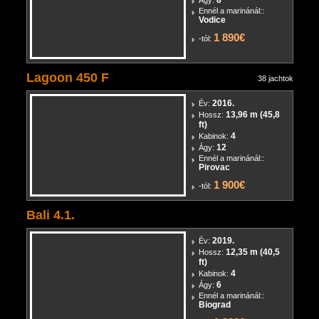
11,33 m (37,2 ft)
Hossz:
4
Kabinok:
8
Ágy:
Ennél a marinánál::
Vodice
1 890€
-tól:
Lagoon 450 F
38 jachtok
2016.
Év:
13,96 m (45,8
Hossz:
ft)
4
Kabinok:
12
Ágy:
Ennél a marinánál::
Pirovac
1 900€
-tól:
Bali 4.1.
2019.
Év:
12,35 m (40,5
Hossz:
ft)
4
Kabinok:
6
Ágy: