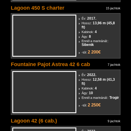
Vodice
2 190€
-tól:
Lagoon 450 S charter
15 jachtok
2017.
Év:
13,96 m (45,8
Hossz:
ft)
4
Kabinok:
8
Ágy:
Ennél a marinánál::
Sibenik
2 200€
-tól:
Fountaine Pajot Astrea 42 6 cab
7 jachtok
2022.
Év:
12,58 m (41,3
Hossz:
ft)
4
Kabinok:
10
Ágy:
Trogir
Ennél a marinánál::
2 250€
-tól: