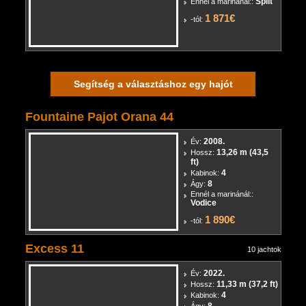
4
Kabinok:
8
Ágy:
Split
Ennél a marinánál::
1 871€
-tól:
Segítség a választáshoz egy hajót
Fountaine Pajot Orana 44
2008.
Év:
13,26 m (43,5
Hossz:
ft)
4
Kabinok:
8
Ágy:
Ennél a marinánál::
Vodice
1 890€
-tól:
Excess 11
10 jachtok
2022.
Év: