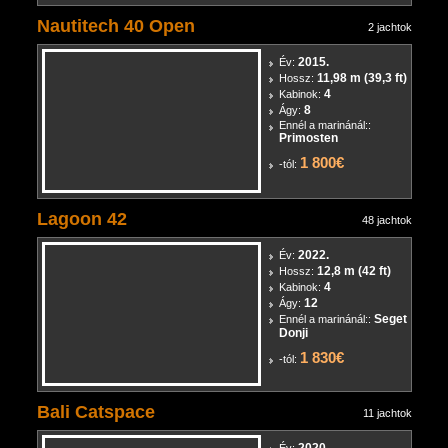
Nautitech 40 Open
2 jachtok
2015.
Év:
11,98 m (39,3 ft)
Hossz:
4
Kabinok:
8
Ágy:
Ennél a marinánál::
Primosten
1 800€
-tól:
Lagoon 42
48 jachtok
2022.
Év:
12,8 m (42 ft)
Hossz:
4
Kabinok:
12
Ágy:
Seget
Ennél a marinánál::
Donji
1 830€
-tól:
Bali Catspace
11 jachtok