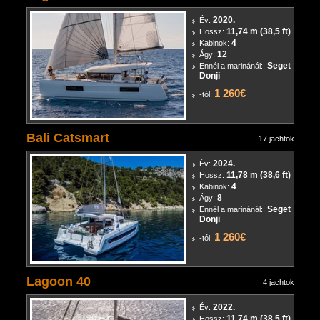
2020.
Év:
11,74 m (38,5 ft)
Hossz:
4
Kabinok:
12
Ágy:
Seget
Ennél a marinánál::
Donji
1 260€
-tól:
Bali Catsmart
17 jachtok
2024.
Év:
11,78 m (38,6 ft)
Hossz:
4
Kabinok:
8
Ágy:
Seget
Ennél a marinánál::
Donji
1 260€
-tól:
Lagoon 40
4 jachtok
2022.
Év:
11,74 m (38,5 ft)
Hossz: