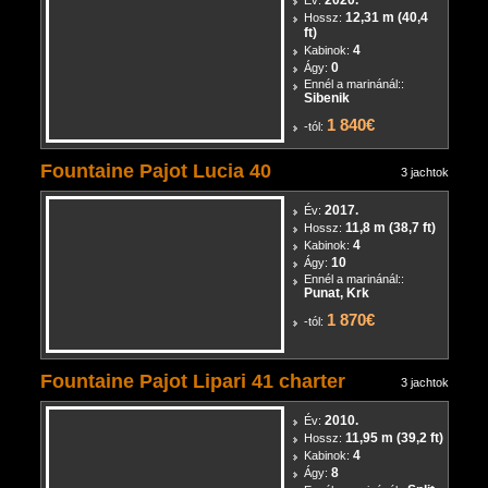
2020.
Év:
12,31 m (40,4
Hossz:
ft)
4
Kabinok:
0
Ágy:
Ennél a marinánál::
Sibenik
1 840€
-tól:
Fountaine Pajot Lucia 40
3 jachtok
2017.
Év:
11,8 m (38,7 ft)
Hossz:
4
Kabinok:
10
Ágy:
Ennél a marinánál::
Punat, Krk
1 870€
-tól:
Fountaine Pajot Lipari 41 charter
3 jachtok
2010.
Év:
11,95 m (39,2 ft)
Hossz: