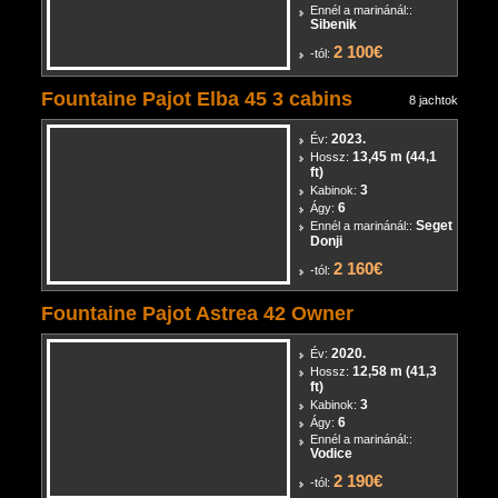
ft)
5
Kabinok:
11
Ágy:
Ennél a marinánál::
Sibenik
2 100€
-tól:
Fountaine Pajot Elba 45 3 cabins
8 jachtok
2023.
Év:
13,45 m (44,1
Hossz:
ft)
3
Kabinok:
6
Ágy:
Seget
Ennél a marinánál::
Donji
2 160€
-tól:
Fountaine Pajot Astrea 42 Owner
2020.
Év:
12,58 m (41,3
Hossz:
ft)
3
Kabinok:
6
Ágy:
Ennél a marinánál::