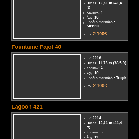
2008.
Év:
12,61 m (41,4
Hossz:
ft)
4
Kabinok:
10
Ágy:
Ennél a marinánál::
Sibenik
2 100€
-tól:
Fountaine Pajot 40
2016.
Év:
11,73 m (38,5 ft)
Hossz:
4
Kabinok:
10
Ágy:
Trogir
Ennél a marinánál::
2 100€
-tól:
Lagoon 421
2014.
Év:
12,61 m (41,4
Hossz: