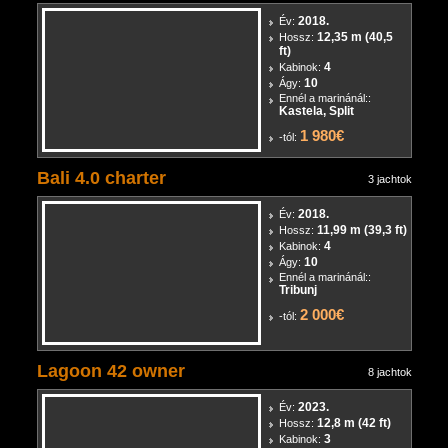
Bali 4.1
12 jachtok
2018.
Év:
12,35 m (40,5
Hossz:
ft)
4
Kabinok:
10
Ágy:
Ennél a marinánál::
Kastela, Split
1 980€
-tól:
Bali 4.0 charter
3 jachtok
2018.
Év:
11,99 m (39,3 ft)
Hossz:
4
Kabinok:
10
Ágy:
Ennél a marinánál::
Tribunj
2 000€
-tól:
Lagoon 42 owner
8 jachtok
2023.
Év: