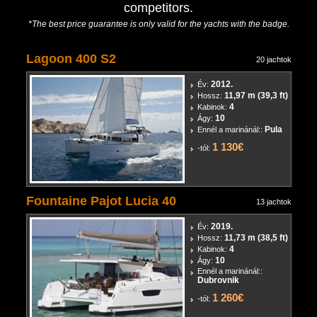
competitors.
*The best price guarantee is only valid for the yachts with the badge.
Lagoon 400 S2
20 jachtok
2012.
Év:
11,97 m (39,3 ft)
Hossz:
4
Kabinok:
10
Ágy:
Pula
Ennél a marinánál::
1 130€
-tól:
Fountaine Pajot Lucia 40
13 jachtok
2019.
Év:
11,73 m (38,5 ft)
Hossz:
4
Kabinok:
10
Ágy:
Ennél a marinánál::
Dubrovnik
1 260€
-tól: