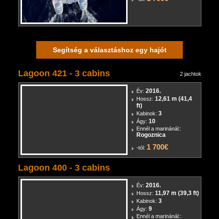
Segítség a választáshoz egy hajót
Lagoon 421 - 3 cabins
2 jachtok
2016.
Év:
12,61 m (41,4
Hossz:
ft)
3
Kabinok:
10
Ágy:
Ennél a marinánál::
Rogoznica
1 700€
-tól:
Lagoon 400 - 3 cabins
2016.
Év:
11,97 m (39,3 ft)
Hossz:
3
Kabinok:
9
Ágy:
Ennél a marinánál::