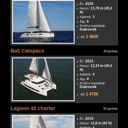
2020.
Év:
13,79 m (45,2
Hossz:
ft)
3
Kabinok:
6
Ágy:
Ennél a marinánál::
Dubrovnik
1 460€
-tól:
Bali Catspace
34 jachtok
2023.
Év:
12,33 m (40,4
Hossz:
ft)
4
Kabinok:
8
Ágy:
Ennél a marinánál::
Dubrovnik
1 470€
-tól:
Lagoon 42 charter
55 jachtok
2019.
Év:
12,8 m (42 ft)
Hossz:
4
Kabinok: