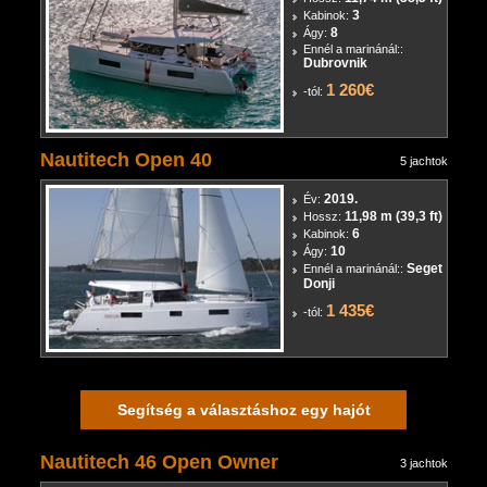
3
Kabinok:
8
Ágy:
Ennél a marinánál::
Dubrovnik
1 260€
-tól:
Nautitech Open 40
5 jachtok
2019.
Év:
11,98 m (39,3 ft)
Hossz:
6
Kabinok:
10
Ágy:
Seget
Ennél a marinánál::
Donji
1 435€
-tól:
Segítség a választáshoz egy hajót
Nautitech 46 Open Owner
3 jachtok