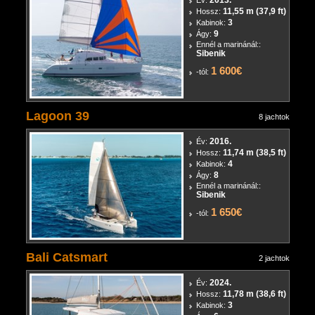
11,55 m (37,9 ft)
Hossz:
3
Kabinok:
9
Ágy:
Ennél a marinánál::
Sibenik
1 600€
-tól:
Lagoon 39
8 jachtok
2016.
Év:
11,74 m (38,5 ft)
Hossz:
4
Kabinok:
8
Ágy:
Ennél a marinánál::
Sibenik
1 650€
-tól:
Bali Catsmart
2 jachtok
2024.
Év:
11,78 m (38,6 ft)
Hossz:
3
Kabinok: