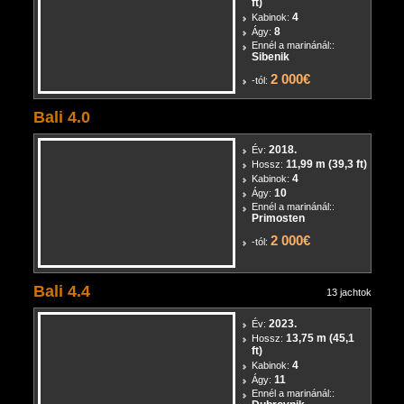
2014.
Év:
12,61 m (41,4
Hossz:
ft)
4
Kabinok:
8
Ágy:
Ennél a marinánál::
Sibenik
2 000€
-tól:
Bali 4.0
2018.
Év:
11,99 m (39,3 ft)
Hossz:
4
Kabinok:
10
Ágy:
Ennél a marinánál::
Primosten
2 000€
-tól:
Bali 4.4
13 jachtok
2023.
Év:
13,75 m (45,1
Hossz:
ft)
4
Kabinok: