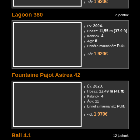
Ennél a marinánál::
Biograd
1 920€
-tól:
Lagoon 380
2 jachtok
2004.
Év:
11,55 m (37,9 ft)
Hossz:
4
Kabinok:
8
Ágy:
Pula
Ennél a marinánál::
1 920€
-tól:
Fountaine Pajot Astrea 42
2023.
Év:
12,49 m (41 ft)
Hossz:
4
Kabinok:
11
Ágy:
Pula
Ennél a marinánál::
1 970€
-tól: