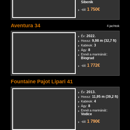
Sibenik
1 750€
-tól:
Aventura 34
4 jachtok
2022.
Év:
9,98 m (32,7 ft)
Hossz:
3
Kabinok:
8
Ágy:
Ennél a marinánál::
Biograd
1 772€
-tól:
Fountaine Pajot Lipari 41
2013.
Év:
11,95 m (39,2 ft)
Hossz:
4
Kabinok:
8
Ágy:
Ennél a marinánál::
Vodice
1 790€
-tól: