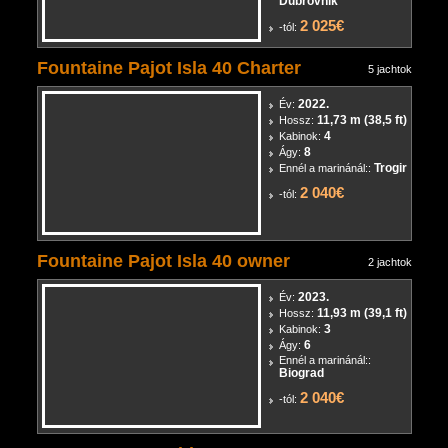
11
Ágy:
Ennél a marinánál::
Dubrovnik
2 025€
-tól:
Fountaine Pajot Isla 40 Charter
5 jachtok
2022.
Év:
11,73 m (38,5 ft)
Hossz:
4
Kabinok:
8
Ágy:
Trogir
Ennél a marinánál::
2 040€
-tól:
Fountaine Pajot Isla 40 owner
2 jachtok
2023.
Év:
11,93 m (39,1 ft)
Hossz:
3
Kabinok:
6
Ágy:
Ennél a marinánál::
Biograd
2 040€
-tól: