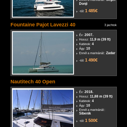
Donji
1 485€
-tól:
Fountaine Pajot Lavezzi 40
3 jachtok
2007.
Év:
11,9 m (39 ft)
Hossz:
4
Kabinok:
10
Ágy:
Zadar
Ennél a marinánál::
1 490€
-tól:
Nautitech 40 Open
2018.
Év:
11,88 m (39 ft)
Hossz:
4
Kabinok:
10
Ágy:
Ennél a marinánál::
Sibenik
1 500€
-tól: