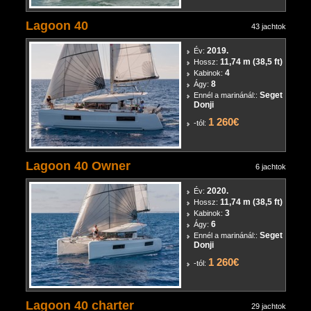
Lagoon 40
43 jachtok
2019.
Év:
11,74 m (38,5 ft)
Hossz:
4
Kabinok:
8
Ágy:
Seget
Ennél a marinánál::
Donji
1 260€
-tól:
Lagoon 40 Owner
6 jachtok
2020.
Év:
11,74 m (38,5 ft)
Hossz:
3
Kabinok:
6
Ágy:
Seget
Ennél a marinánál::
Donji
1 260€
-tól:
Lagoon 40 charter
29 jachtok