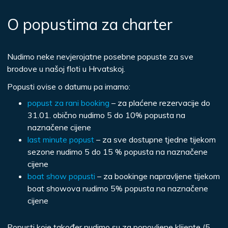
O popustima za charter
Nudimo neke nevjerojatne posebne popuste za sve
brodove u našoj floti u Hrvatskoj.
Popusti ovise o datumu pa imamo:
popust za rani booking
– za plaćene rezervacije do
31.01. obično nudimo 5 do 10% popusta na
naznačene cijene
last minute popust
– za sve dostupne tjedne tijekom
sezone nudimo 5 do 15 % popusta na naznačene
cijene
boat show popusti
– za bookinge napravljene tijekom
boat showova nudimo 5% popusta na naznačene
cijene
Popusti koje također nudimo su za ponovljene klijente (5