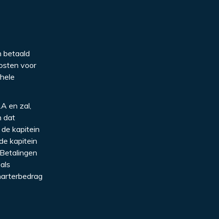
n betaald
kosten voor
 hele
.A en zal,
n dat
 de kapitein
de kapitein
 Betalingen
 als
harterbedrag