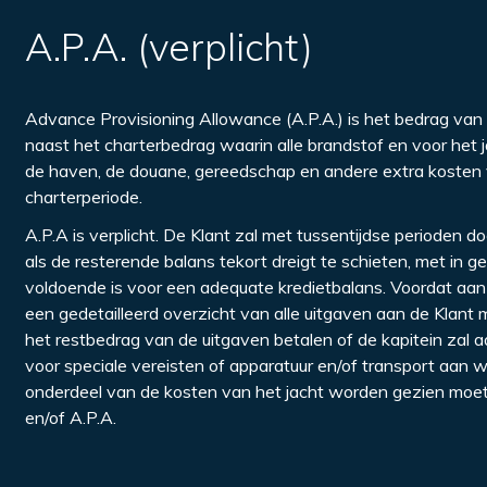
A.P.A. (verplicht)
Advance Provisioning Allowance (A.P.A.) is het bedrag van 
naast het charterbedrag waarin alle brandstof en voor het 
de haven, de douane, gereedschap en andere extra kosten 
charterperiode.
A.P.A is verplicht. De Klant zal met tussentijdse perioden 
als de resterende balans tekort dreigt te schieten, met in 
voldoende is voor een adequate kredietbalans. Voordat aan 
een gedetailleerd overzicht van alle uitgaven aan de Klant m
het restbedrag van de uitgaven betalen of de kapitein zal 
voor speciale vereisten of apparatuur en/of transport aan wa
onderdeel van de kosten van het jacht worden gezien moet
en/of A.P.A.