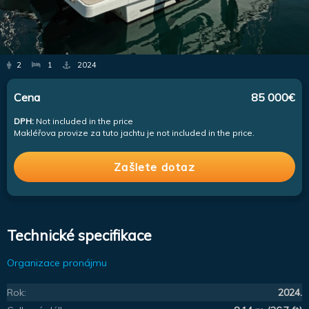
2
1
2024
Cena
85 000€
DPH:
Not included in the price
Makléřova provize za tuto jachtu je not included in the price.
Zašlete dotaz
Technické specifikace
Organizace pronájmu
Rok:
2024.