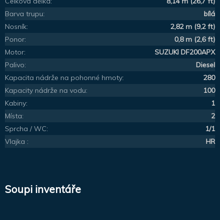
Celková délka:
8,14 m (26,7 ft)
Barva trupu:
bílá
Nosník:
2,82 m (9,2 ft)
Ponor:
0,8 m (2,6 ft)
Motor:
SUZUKI DF200APX
Palivo:
Diesel
Kapacita nádrže na pohonné hmoty:
280
Kapacity nádrže na vodu:
100
Kabiny:
1
Místa:
2
Sprcha / WC:
1/1
Vlajka :
HR
Soupi inventáře