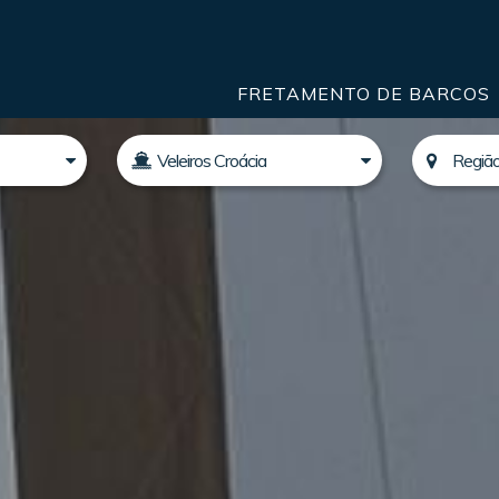
FRETAMENTO DE BARCOS