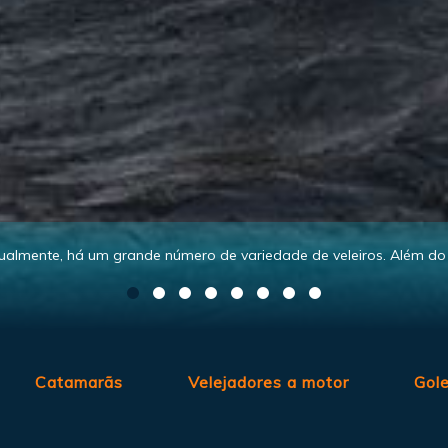
Catamarãs
Velejadores a motor
Gol