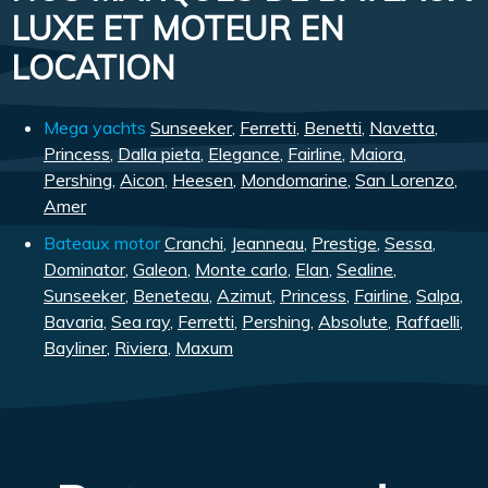
LUXE ET MOTEUR EN
LOCATION
Mega yachts
Sunseeker
,
Ferretti
,
Benetti
,
Navetta
,
Princess
,
Dalla pieta
,
Elegance
,
Fairline
,
Maiora
,
Pershing
,
Aicon
,
Heesen
,
Mondomarine
,
San Lorenzo
,
Amer
Bateaux motor
Cranchi
,
Jeanneau
,
Prestige
,
Sessa
,
Dominator
,
Galeon
,
Monte carlo
,
Elan
,
Sealine
,
Sunseeker
,
Beneteau
,
Azimut
,
Princess
,
Fairline
,
Salpa
,
Bavaria
,
Sea ray
,
Ferretti
,
Pershing
,
Absolute
,
Raffaelli
,
Bayliner
,
Riviera
,
Maxum