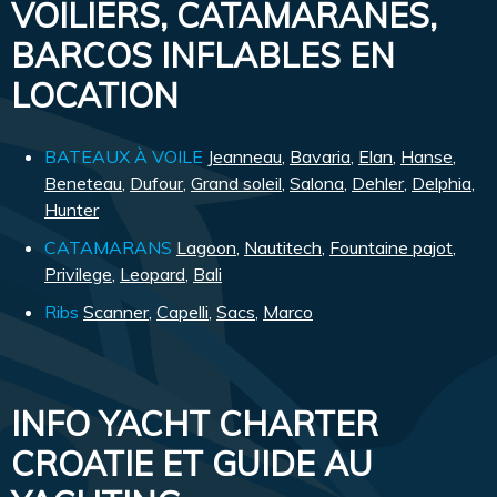
VOILIERS, CATAMARANES,
BARCOS INFLABLES EN
LOCATION
BATEAUX À VOILE
Jeanneau
,
Bavaria
,
Elan
,
Hanse
,
Beneteau
,
Dufour
,
Grand soleil
,
Salona
,
Dehler
,
Delphia
,
Hunter
CATAMARANS
Lagoon
,
Nautitech
,
Fountaine pajot
,
Privilege
,
Leopard
,
Bali
Ribs
Scanner
,
Capelli
,
Sacs
,
Marco
INFO YACHT CHARTER
CROATIE ET GUIDE AU