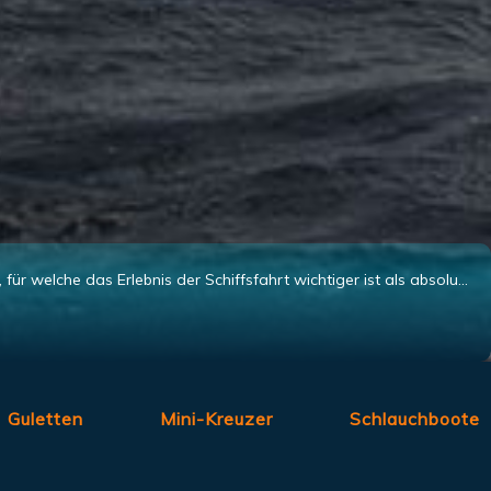
Segelboote Kroatien die perfekte Wahl für erfahrene Nautiker, die Ihre Zeit aktiv auf dem Meer verbringen möchten und für diejenigen, für welche das Erlebnis der Schiffsfahrt wichtiger ist als absoluter Komfort auf den Yachten Kroatien....
Guletten
Mini-Kreuzer
Schlauchboote