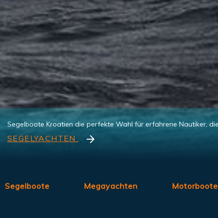
SEGELYACHTEN
Segelboote
Megayachten
Motorboote