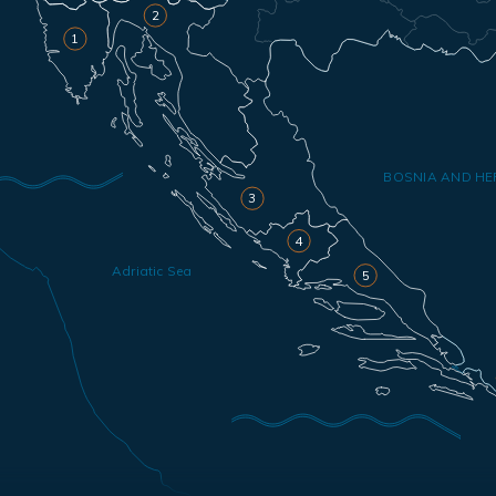
2
1
BOSNIA AND HE
3
4
Adriatic Sea
5