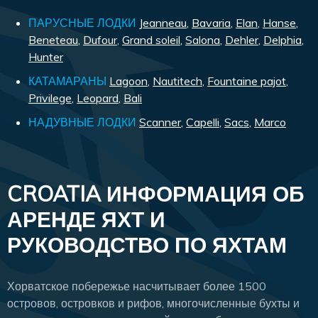
ПАРУСНЫЕ ЛОДКИ
Jeanneau
,
Bavaria
,
Elan
,
Hanse
,
Beneteau
,
Dufour
,
Grand soleil
,
Salona
,
Dehler
,
Delphia
,
Hunter
КАТАМАРАНЫ
Lagoon
,
Nautitech
,
Fountaine pajot
,
Privilege
,
Leopard
,
Bali
НАДУВНЫЕ ЛОДКИ
Scanner
,
Capelli
,
Sacs
,
Marco
CROATIA ИНФОРМАЦИЯ ОБ
АРЕНДЕ ЯХТ И
РУКОВОДСТВО ПО ЯХТАМ
Хорватское побережье насчитывает более 1500
островов, островков и рифов, многочисленные бухты и