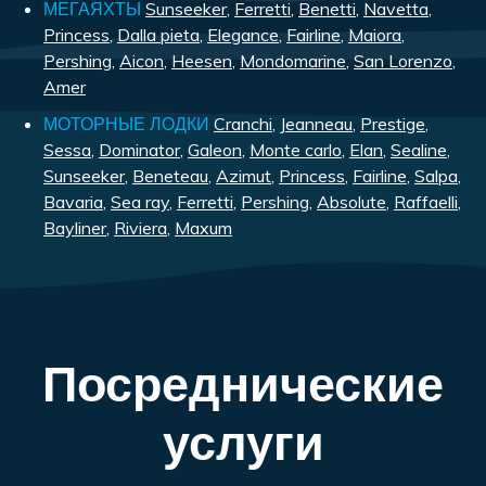
МЕГАЯХТЫ
Sunseeker
,
Ferretti
,
Benetti
,
Navetta
,
Princess
,
Dalla pieta
,
Elegance
,
Fairline
,
Maiora
,
Pershing
,
Aicon
,
Heesen
,
Mondomarine
,
San Lorenzo
,
Amer
МОТОРНЫЕ ЛОДКИ
Cranchi
,
Jeanneau
,
Prestige
,
Sessa
,
Dominator
,
Galeon
,
Monte carlo
,
Elan
,
Sealine
,
Sunseeker
,
Beneteau
,
Azimut
,
Princess
,
Fairline
,
Salpa
,
Bavaria
,
Sea ray
,
Ferretti
,
Pershing
,
Absolute
,
Raffaelli
,
Bayliner
,
Riviera
,
Maxum
Посреднические
услуги