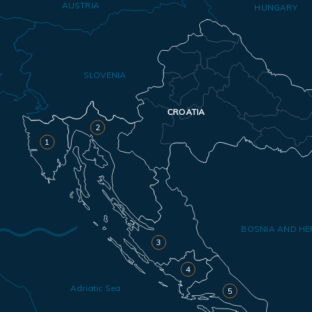
AUSTRIA
HUNGARY
SLOVENIA
Y
CROATIA
2
1
BOSNIA AND HE
3
4
Adriatic Sea
5