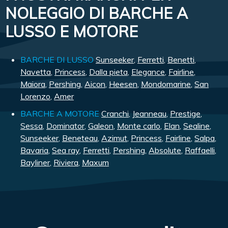
NOLEGGIO DI BARCHE A
LUSSO E MOTORE
BARCHE DI LUSSO
Sunseeker
,
Ferretti
,
Benetti
,
Navetta
,
Princess
,
Dalla pieta
,
Elegance
,
Fairline
,
Maiora
,
Pershing
,
Aicon
,
Heesen
,
Mondomarine
,
San
Lorenzo
,
Amer
BARCHE A MOTORE
Cranchi
,
Jeanneau
,
Prestige
,
Sessa
,
Dominator
,
Galeon
,
Monte carlo
,
Elan
,
Sealine
,
Sunseeker
,
Beneteau
,
Azimut
,
Princess
,
Fairline
,
Salpa
,
Bavaria
,
Sea ray
,
Ferretti
,
Pershing
,
Absolute
,
Raffaelli
,
Bayliner
,
Riviera
,
Maxum