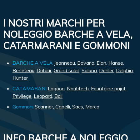
I NOSTRI MARCHI PER
NOLEGGIO BARCHE A VELA,
CATARMARANI E GOMMONI
BARCHE A VELA
Jeanneau
,
Bavaria
,
Elan
,
Hanse
,
Beneteau
,
Dufour
,
Grand soleil
,
Salona
,
Dehler
,
Delphia
,
Hunter
CATAMARANI
Lagoon
,
Nautitech
,
Fountaine pajot
,
Privilege
,
Leopard
,
Bali
Gommoni
Scanner
,
Capelli
,
Sacs
,
Marco
INFO BARCHE A NOLEGGIO