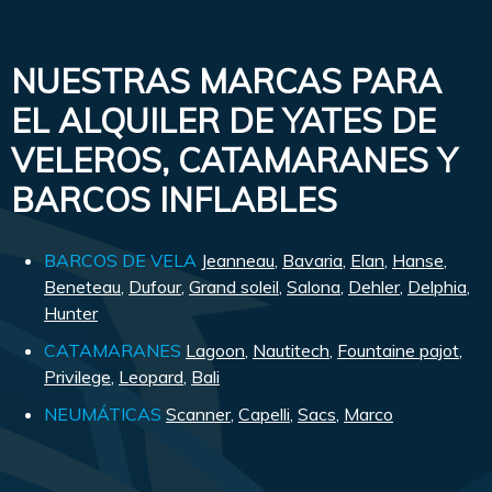
NUESTRAS MARCAS PARA
EL ALQUILER DE YATES DE
VELEROS, CATAMARANES Y
BARCOS INFLABLES
BARCOS DE VELA
Jeanneau
,
Bavaria
,
Elan
,
Hanse
,
Beneteau
,
Dufour
,
Grand soleil
,
Salona
,
Dehler
,
Delphia
,
Hunter
CATAMARANES
Lagoon
,
Nautitech
,
Fountaine pajot
,
Privilege
,
Leopard
,
Bali
NEUMÁTICAS
Scanner
,
Capelli
,
Sacs
,
Marco