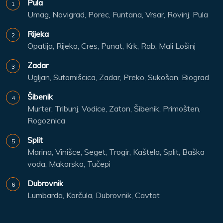
Pula
Umag, Novigrad, Porec, Funtana, Vrsar, Rovinj, Pula
Rijeka
Opatija, Rijeka, Cres, Punat, Krk, Rab, Mali Lošinj
Zadar
Ugljan, Sutomišcica, Zadar, Preko, Sukošan, Biograd
Šibenik
Murter, Tribunj, Vodice, Zaton, Šibenik, Primošten,
Rogoznica
Split
Marina, Vinišce, Seget, Trogir, Kaštela, Split, Baška
voda, Makarska, Tučepi
Dubrovnik
Lumbarda, Korčula, Dubrovnik, Cavtat