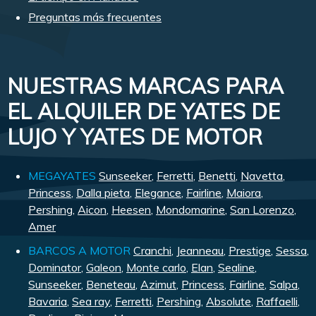
Preguntas más frecuentes
NUESTRAS MARCAS PARA
EL ALQUILER DE YATES DE
LUJO Y YATES DE MOTOR
MEGAYATES
Sunseeker
,
Ferretti
,
Benetti
,
Navetta
,
Princess
,
Dalla pieta
,
Elegance
,
Fairline
,
Maiora
,
Pershing
,
Aicon
,
Heesen
,
Mondomarine
,
San Lorenzo
,
Amer
BARCOS A MOTOR
Cranchi
,
Jeanneau
,
Prestige
,
Sessa
,
Dominator
,
Galeon
,
Monte carlo
,
Elan
,
Sealine
,
Sunseeker
,
Beneteau
,
Azimut
,
Princess
,
Fairline
,
Salpa
,
Bavaria
,
Sea ray
,
Ferretti
,
Pershing
,
Absolute
,
Raffaelli
,