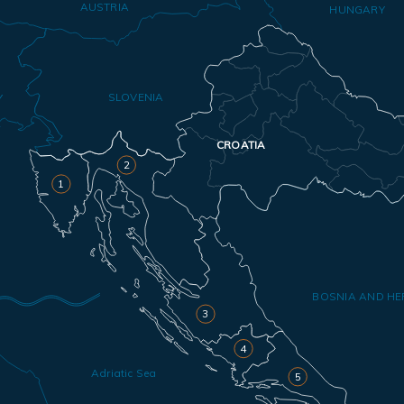
AUSTRIA
HUNGARY
SLOVENIA
Y
CROATIA
2
1
BOSNIA AND HE
3
4
Adriatic Sea
5