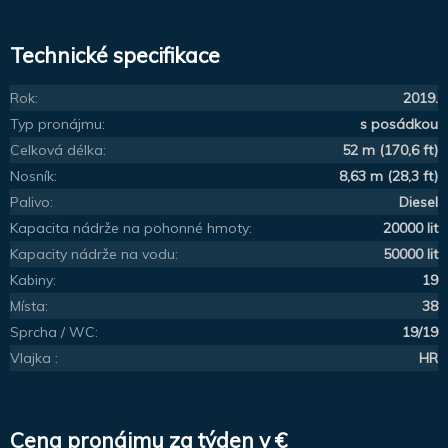
Technické specifikace
Rok:
2019.
Typ pronájmu:
s posádkou
Celková délka:
52 m (170,6 ft)
Nosník:
8,63 m (28,3 ft)
Palivo:
Diesel
Kapacita nádrže na pohonné hmoty:
20000 lit
Kapacity nádrže na vodu:
50000 lit
Kabiny:
19
Místa:
38
Sprcha / WC:
19/19
Vlajka :
HR
Cena pronájmu za týden v €