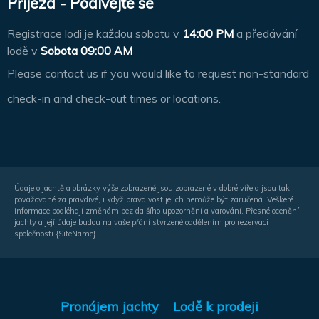
Příjezd - Podívejte se
Registrace lodi je každou sobotu v
14:00 PM
a předávání
lodě v
Sobota 09:00 AM
Please contact us if you would like to request non-standard
check-in and check-out times or locations.
Údaje o jachtě a obrázky výše zobrazené jsou zobrazené v dobré víře a jsou tak
považované za pravdivé, i když pravdivost jejich nemůže být zaručená. Veškeré
informace podléhají změnám bez dalšího upozornění a varování. Přesné ocenění
jachty a její údaje budou na vaše přání stvrzené oddělením pro rezervaci
společnosti {SiteName}
Pronájem jachty
Lodě k prodeji