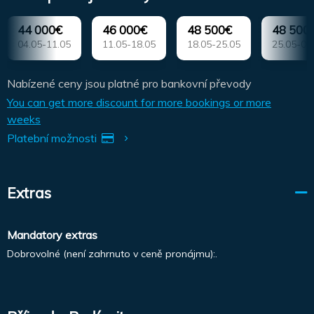
44 000€
46 000€
48 500€
48 500
04.05-11.05
11.05-18.05
18.05-25.05
25.05-01
Nabízené ceny jsou platné pro bankovní převody
You can get more discount for more bookings or more
weeks
Platební možnosti
Extras
Mandatory extras
Dobrovolné (není zahrnuto v ceně pronájmu):.