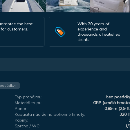
arantee the best
With 20 years of
 for customers.
experience and
thousands of satisfied
clients.
 posádky)
Typ pronájmu:
bez posádk
Materiál trupu:
GRP (umělá hmota
Ponor:
0,89 m (2,9 ft
Kapacita nádrže na pohonné hmoty:
320 li
Kabiny:
Sprcha / WC:
1/