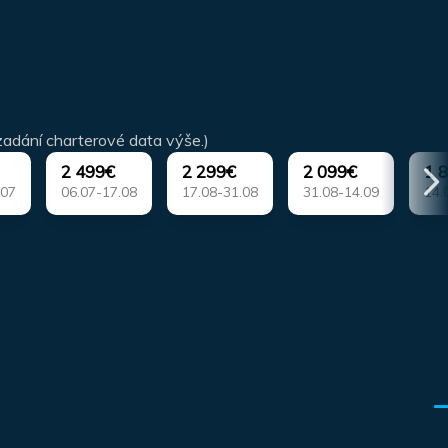
zadání charterové data výše.)
2 499€
2 299€
2 099€
1 
.07
06.07-17.08
17.08-31.08
31.08-14.09
14.