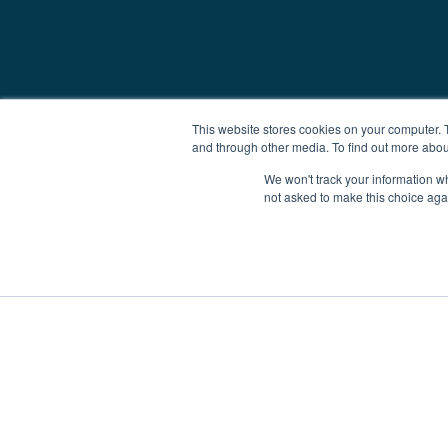
This website stores cookies on your computer. 
and through other media. To find out more abou
We won't track your information whe
not asked to make this choice aga