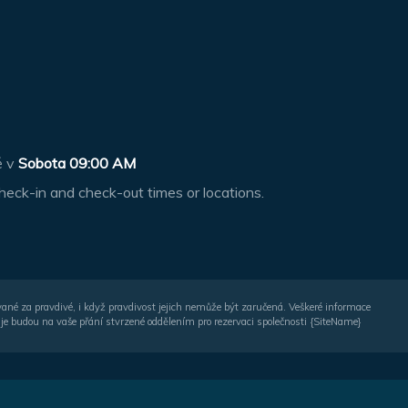
ě v
Sobota 09:00 AM
heck-in and check-out times or locations.
vané za pravdivé, i když pravdivost jejich nemůže být zaručená. Veškeré informace
je budou na vaše přání stvrzené oddělením pro rezervaci společnosti {SiteName}