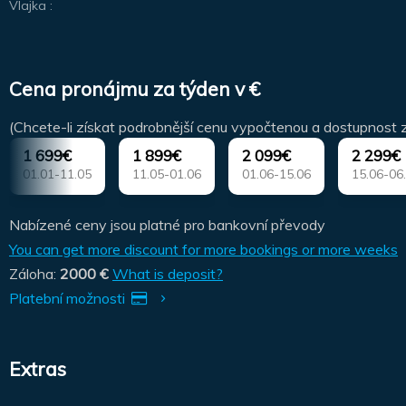
Vlajka :
Cena pronájmu za týden v €
(Chcete-li získat podrobnější cenu vypočtenou a dostupnost 
1 699€
1 899€
2 099€
2 299€
01.01-11.05
11.05-01.06
01.06-15.06
15.06-06
Nabízené ceny jsou platné pro bankovní převody
You can get more discount for more bookings or more weeks
Záloha:
2000 €
What is deposit?
Platební možnosti
Extras