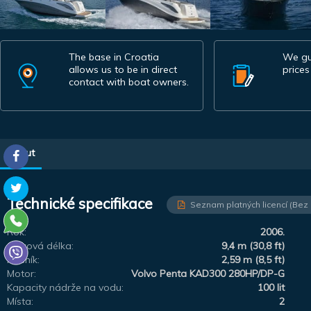
The base in Croatia
We gu
allows us to be in direct
prices
contact with boat owners.
About
Technické specifikace
Seznam platných licencí (Bez
Rok:
2006.
Celková délka:
9,4 m (30,8 ft)
Nosník:
2,59 m (8,5 ft)
Motor:
Volvo Penta KAD300 280HP/DP-G
Kapacity nádrže na vodu:
100 lit
Místa:
2