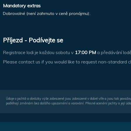
Mandatory extras
Dobrovolné (není zahrnuto v ceně pronájmu):.
Příjezd - Podívejte se
Registrace lodi je každou sobotu v
17:00 PM
a předávání lod
Please contact us if you would like to request non-standard c
Údaje o jachtě a obrázky výše zobrazené jsou zobrazené v dobré víře a jsou tak považo
podléhají změnám bez dalšího upozornění a varování. Přesné ocenění jachty a její úda