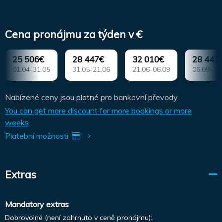
Cena pronájmu za týden v €
25 506€
28 447€
32 010€
28 447
01.04-31.05
31.05-21.06
21.06-06.09
06.09-27
Nabízené ceny jsou platné pro bankovní převody
You can get more discount for more bookings or more
weeks
Platební možnosti
Extras
Mandatory extras
Dobrovolné (není zahrnuto v ceně pronájmu):.