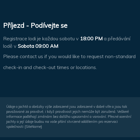
Příjezd - Podívejte se
Registrace lodi je každou sobotu v
18:00 PM
a předávání
lodě v
Sobota 09:00 AM
Please contact us if you would like to request non-standard
check-in and check-out times or locations.
Údaje o jachtě a obrázky výše zobrazené jsou zobrazené v dobré víře a jsou tak
považované za pravdivé, i když pravdivost jejich nemůže být zaručená. Veškeré
informace podléhají změnám bez dalšího upozornění a varování. Přesné ocenění
jachty a její údaje budou na vaše přání stvrzené oddělením pro rezervaci
společnosti {SiteName}