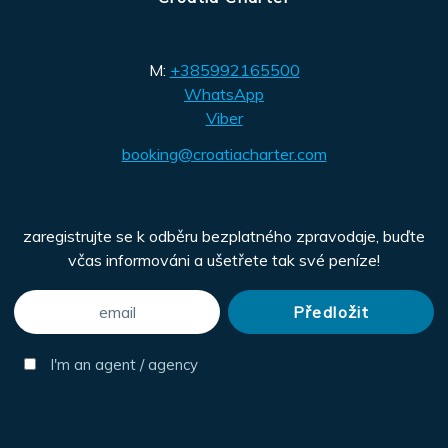
M:
+385992165500
WhatsApp
Viber
booking@croatiacharter.com
zaregistrujte se k odběru bezplatného zpravodaje, buďte
včas informováni a ušetřete tak své peníze!
I'm an agent / agency