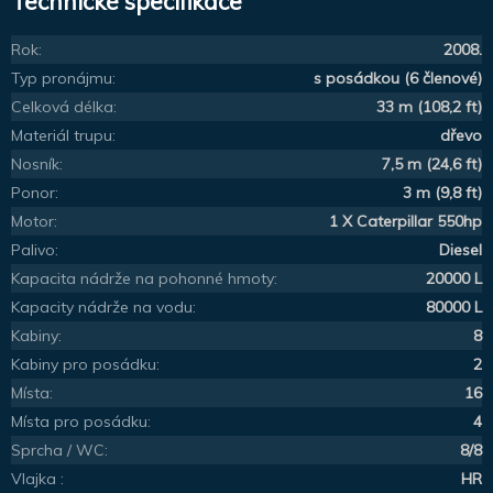
Technické specifikace
Rok:
2008.
Typ pronájmu:
s posádkou (6 členové)
Celková délka:
33 m (108,2 ft)
Materiál trupu:
dřevo
Nosník:
7,5 m (24,6 ft)
Ponor:
3 m (9,8 ft)
Motor:
1 X Caterpillar 550hp
Palivo:
Diesel
Kapacita nádrže na pohonné hmoty:
20000 L
Kapacity nádrže na vodu:
80000 L
Kabiny:
8
Kabiny pro posádku:
2
Místa:
16
Místa pro posádku:
4
Sprcha / WC:
8/8
Vlajka :
HR