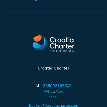
Croatia Charter
M:
+385992165500
WhatsApp
Viber
booking@croatiacharter.com