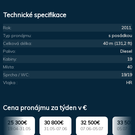
Technické specifikace
Rok:
2011.
Typ pronájmu:
s posádkou
Celková délka:
40 m (131,2 ft)
Palivo:
Diesel
Kabiny:
19
Místa:
40
Sprcha / WC:
19/19
Vlajka :
HR
Cena pronájmu za týden v €
25 300€
30 800€
32 500€
33 500
19.04-31.05
31.05-07.06
07.06-05.07
05.07-09