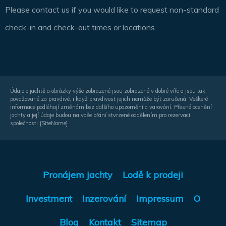
Please contact us if you would like to request non-standard
check-in and check-out times or locations.
Údaje o jachtě a obrázky výše zobrazené jsou zobrazené v dobré víře a jsou tak
považované za pravdivé, i když pravdivost jejich nemůže být zaručená. Veškeré
informace podléhají změnám bez dalšího upozornění a varování. Přesné ocenění
jachty a její údaje budou na vaše přání stvrzené oddělením pro rezervaci
společnosti {SiteName}
Pronájem jachty
Lodě k prodeji
Investment
Inzerování
Impressum
O
Blog
Kontakt
Sitemap