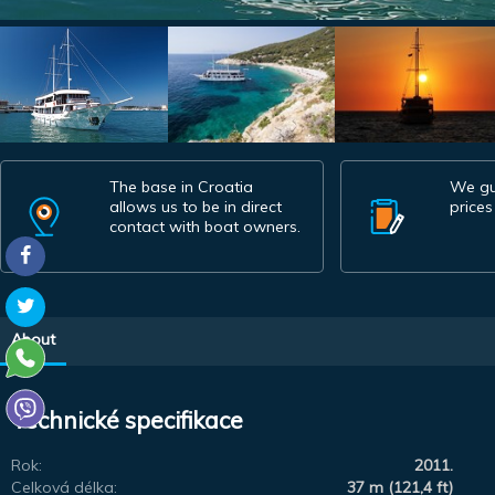
The base in Croatia
We gu
allows us to be in direct
prices
contact with boat owners.
About
Technické specifikace
Rok:
2011.
Celková délka:
37 m (121,4 ft)