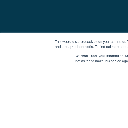
This website stores cookies on your computer. 
and through other media. To find out more abou
We won't track your information whe
not asked to make this choice aga