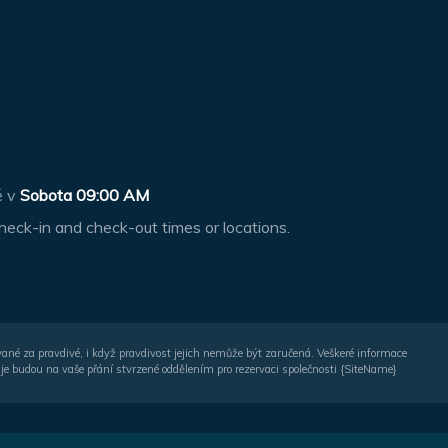
ě v
Sobota 09:00 AM
heck-in and check-out times or locations.
vané za pravdivé, i když pravdivost jejich nemůže být zaručená. Veškeré informace
je budou na vaše přání stvrzené oddělením pro rezervaci společnosti {SiteName}