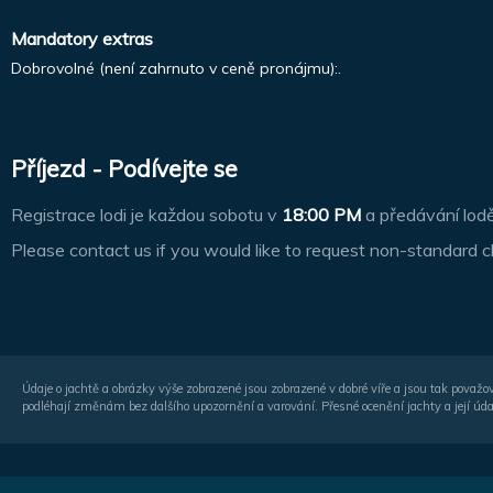
Mandatory extras
Dobrovolné (není zahrnuto v ceně pronájmu):.
Příjezd - Podívejte se
Registrace lodi je každou sobotu v
18:00 PM
a předávání lod
Please contact us if you would like to request non-standard c
Údaje o jachtě a obrázky výše zobrazené jsou zobrazené v dobré víře a jsou tak považo
podléhají změnám bez dalšího upozornění a varování. Přesné ocenění jachty a její úda