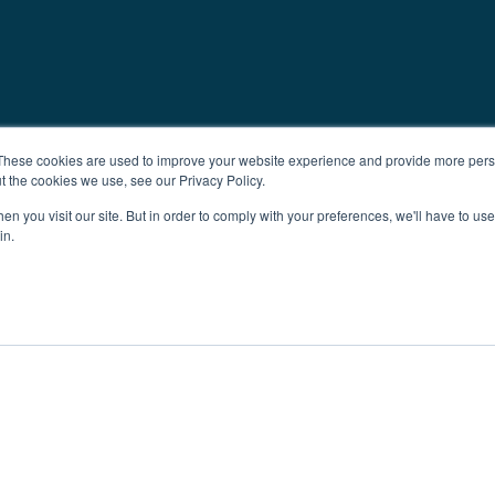
These cookies are used to improve your website experience and provide more perso
t the cookies we use, see our Privacy Policy.
n you visit our site. But in order to comply with your preferences, we'll have to use 
in.