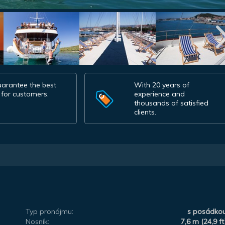
arantee the best
With 20 years of
 for customers.
experience and
thousands of satisfied
clients.
Typ pronájmu:
s posádko
Nosník:
7,6 m (24,9 ft