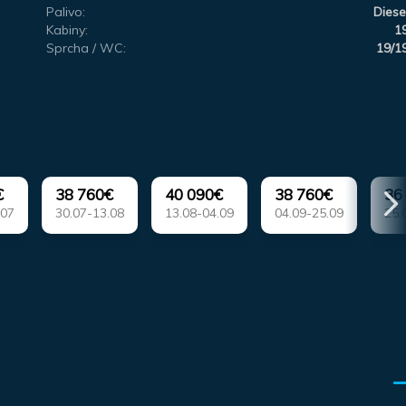
Palivo:
Diese
Kabiny:
1
Sprcha / WC:
19/1
€
38 760€
40 090€
38 760€
36
.07
30.07-13.08
13.08-04.09
04.09-25.09
25.