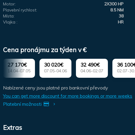
Motor:
2X300 HP
Plavební rychlost:
8.5 NM
Místa:
38
Vlajka :
HR
Cena pronájmu za týden v €
27 170€
30 020€
32 490€
36 100
14.04-07.05
07.05-04.06
04.06-02.07
02.07-30
Nabízené ceny jsou platné pro bankovní převody
You can get more discount for more bookings or more weeks
Platební možnosti
Extras