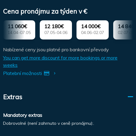
Cena pronájmu za týden v €
11 060€
12 180€
14 000€
14 840
14.04-07.05
07.05-04.06
04.06-02.07
02.07-30
Nabízené ceny jsou platné pro bankovní převody
You can get more discount for more bookings or more
weeks
Platební možnosti
Extras
Mandatory extras
Dobrovolné (není zahrnuto v ceně pronájmu):.