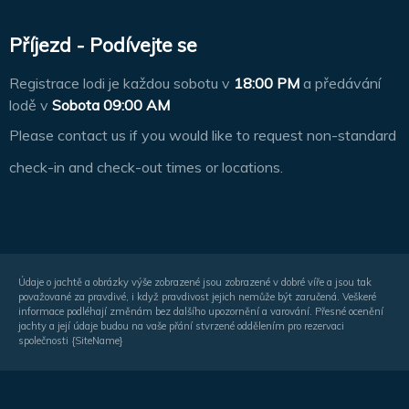
Příjezd - Podívejte se
Registrace lodi je každou sobotu v
18:00 PM
a předávání
lodě v
Sobota 09:00 AM
Please contact us if you would like to request non-standard
check-in and check-out times or locations.
Údaje o jachtě a obrázky výše zobrazené jsou zobrazené v dobré víře a jsou tak
považované za pravdivé, i když pravdivost jejich nemůže být zaručená. Veškeré
informace podléhají změnám bez dalšího upozornění a varování. Přesné ocenění
jachty a její údaje budou na vaše přání stvrzené oddělením pro rezervaci
společnosti {SiteName}