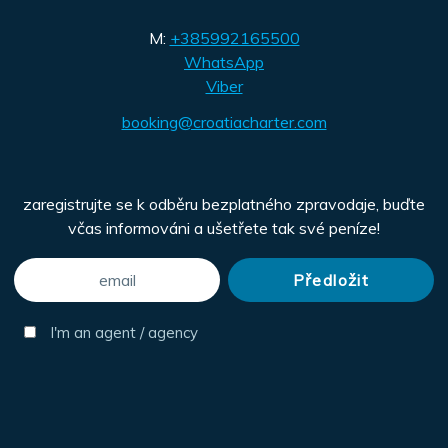
M:
+385992165500
WhatsApp
Viber
booking@croatiacharter.com
zaregistrujte se k odběru bezplatného zpravodaje, buďte
včas informováni a ušetřete tak své peníze!
I'm an agent / agency