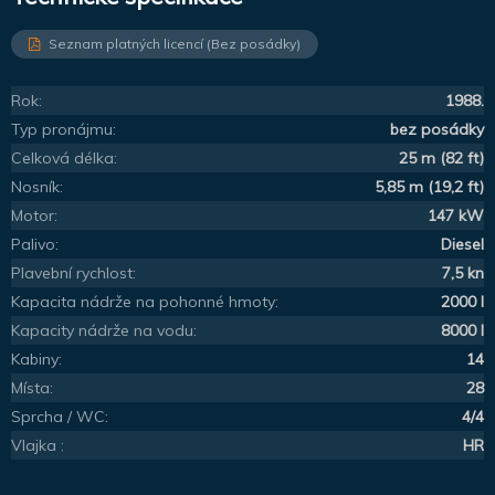
Seznam platných licencí (Bez posádky)
Rok:
1988.
Typ pronájmu:
bez posádky
Celková délka:
25 m (82 ft)
Nosník:
5,85 m (19,2 ft)
Motor:
147 kW
Palivo:
Diesel
Plavební rychlost:
7,5 kn
Kapacita nádrže na pohonné hmoty:
2000 l
Kapacity nádrže na vodu:
8000 l
Kabiny:
14
Místa:
28
Sprcha / WC:
4/4
Vlajka :
HR