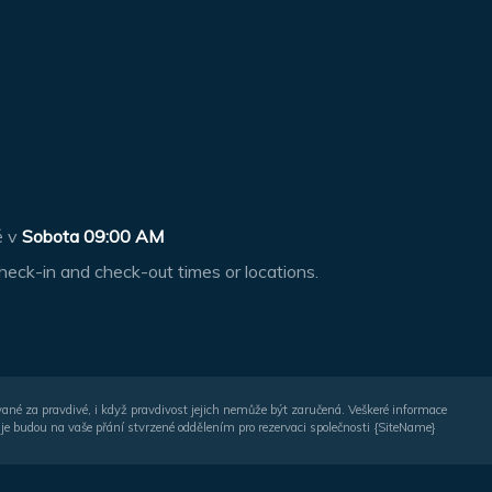
ě v
Sobota 09:00 AM
heck-in and check-out times or locations.
vané za pravdivé, i když pravdivost jejich nemůže být zaručená. Veškeré informace
je budou na vaše přání stvrzené oddělením pro rezervaci společnosti {SiteName}