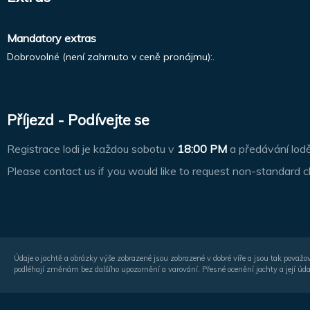
Mandatory extras
Dobrovolné (není zahrnuto v ceně pronájmu):.
Příjezd - Podívejte se
Registrace lodi je každou sobotu v
18:00 PM
a předávání lod
Please contact us if you would like to request non-standard c
Údaje o jachtě a obrázky výše zobrazené jsou zobrazené v dobré víře a jsou tak považo
podléhají změnám bez dalšího upozornění a varování. Přesné ocenění jachty a její úda