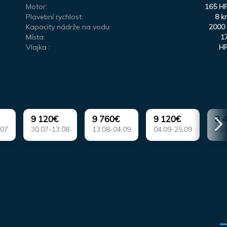
Motor:
165 H
Plavební rychlost:
8 k
Kapacity nádrže na vodu:
2000 
Místa:
1
Vlajka :
H
9 120€
9 760€
9 120€
8 
.07
30.07-13.08
13.08-04.09
04.09-25.09
25.