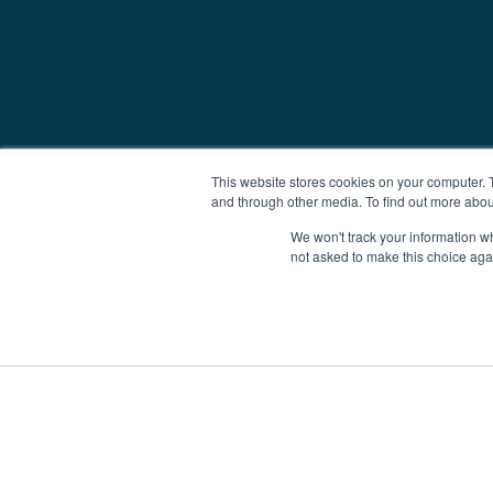
This website stores cookies on your computer. 
and through other media. To find out more abou
We won't track your information whe
not asked to make this choice aga