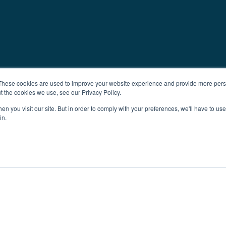
These cookies are used to improve your website experience and provide more perso
t the cookies we use, see our Privacy Policy.
n you visit our site. But in order to comply with your preferences, we'll have to use 
in.