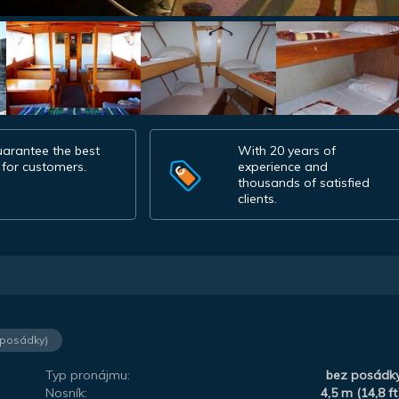
arantee the best
With 20 years of
 for customers.
experience and
thousands of satisfied
clients.
 posádky)
Typ pronájmu:
bez posádk
Nosník:
4,5 m (14,8 ft