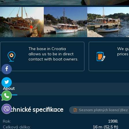
The base in Croatia
We gu
allows us to be in direct
prices
contact with boat owners.
About
Technické specifikace
Seznam platných licencí (Bez
Rok:
1998.
Celková délka:
16 m (52,5 ft)