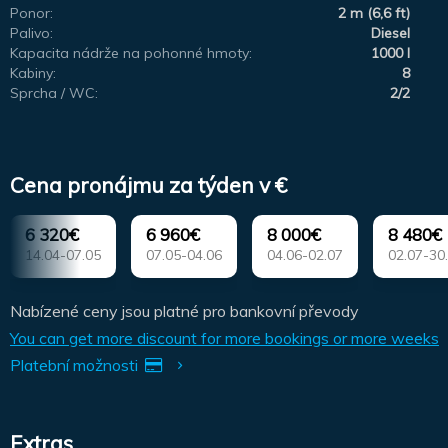
Ponor:
2 m (6,6 ft)
Palivo:
Diesel
Kapacita nádrže na pohonné hmoty:
1000 l
Kabiny:
8
Sprcha / WC:
2/2
Cena pronájmu za týden v €
6 320€
6 960€
8 000€
8 480€
14.04-07.05
07.05-04.06
04.06-02.07
02.07-30
Nabízené ceny jsou platné pro bankovní převody
You can get more discount for more bookings or more weeks
Platební možnosti
Extras