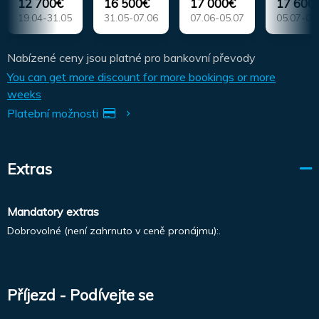
12 700€
16 500€
17 000€
17 600
19.04-31.05
31.05-07.06
07.06-05.07
05.07-09
Nabízené ceny jsou platné pro bankovní převody
You can get more discount for more bookings or more
weeks
Platební možnosti
Extras
Mandatory extras
Dobrovolné (není zahrnuto v ceně pronájmu):.
Příjezd - Podívejte se