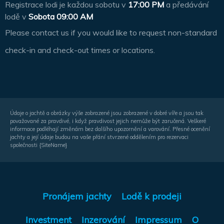
Registrace lodi je každou sobotu v
17:00 PM
a předávání
lodě v
Sobota 09:00 AM
Please contact us if you would like to request non-standard
check-in and check-out times or locations.
Údaje o jachtě a obrázky výše zobrazené jsou zobrazené v dobré víře a jsou tak
považované za pravdivé, i když pravdivost jejich nemůže být zaručená. Veškeré
informace podléhají změnám bez dalšího upozornění a varování. Přesné ocenění
jachty a její údaje budou na vaše přání stvrzené oddělením pro rezervaci
společnosti {SiteName}
Pronájem jachty
Lodě k prodeji
Investment
Inzerování
Impressum
O