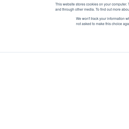
This website stores cookies on your computer. 
and through other media. To find out more abou
We won't track your information whe
not asked to make this choice aga
Pronájem jachty
Lodě k prodeji