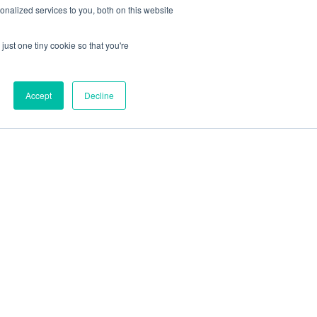
nalized services to you, both on this website
just one tiny cookie so that you're
Accept
Decline
O
Blog
Kontakt
Sitemap