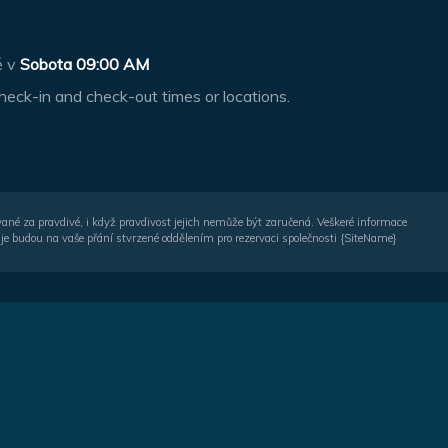
ě v
Sobota 09:00 AM
heck-in and check-out times or locations.
vané za pravdivé, i když pravdivost jejich nemůže být zaručená. Veškeré informace
je budou na vaše přání stvrzené oddělením pro rezervaci společnosti {SiteName}