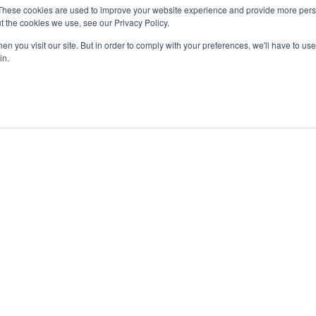
These cookies are used to improve your website experience and provide more perso
t the cookies we use, see our Privacy Policy.
n you visit our site. But in order to comply with your preferences, we'll have to use 
in.
Investment
Inzerování
Impressum