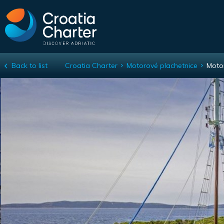
Back to list
Croatia Charter
Motorové plachetnice
Motor
Motor-sailer Macek