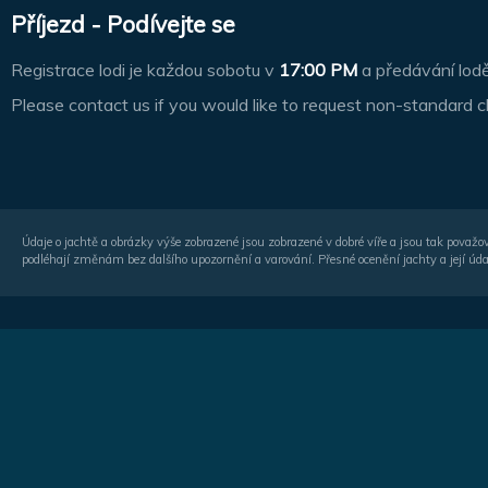
Příjezd - Podívejte se
Registrace lodi je každou sobotu v
17:00 PM
a předávání lod
Please contact us if you would like to request non-standard c
Údaje o jachtě a obrázky výše zobrazené jsou zobrazené v dobré víře a jsou tak považo
podléhají změnám bez dalšího upozornění a varování. Přesné ocenění jachty a její úda