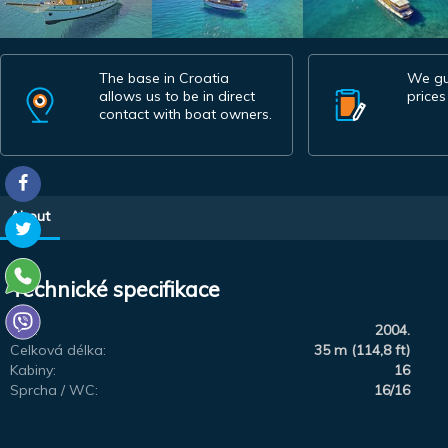
The base in Croatia
We gu
allows us to be in direct
prices
contact with boat owners.
About
Technické specifikace
Rok:
2004.
Celková délka:
35 m (114,8 ft)
Kabiny:
16
Sprcha / WC:
16/16