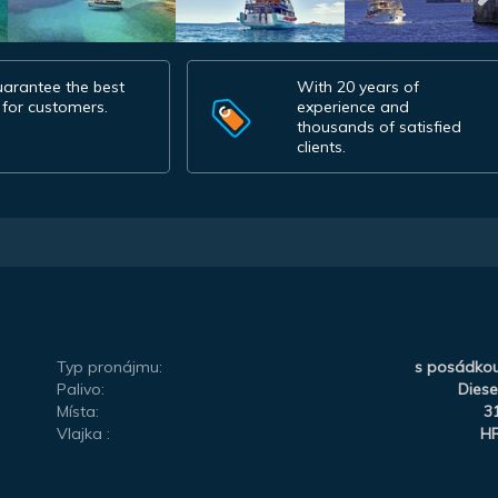
arantee the best
With 20 years of
 for customers.
experience and
thousands of satisfied
clients.
Typ pronájmu:
s posádko
Palivo:
Diese
Místa:
3
Vlajka :
H