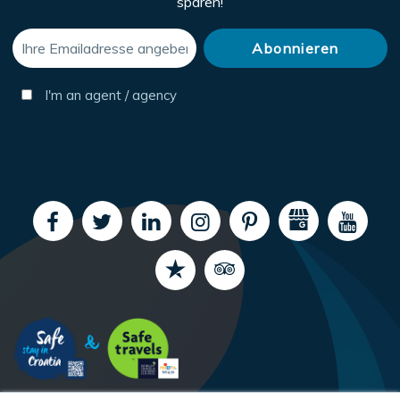
sparen!
I'm an agent / agency