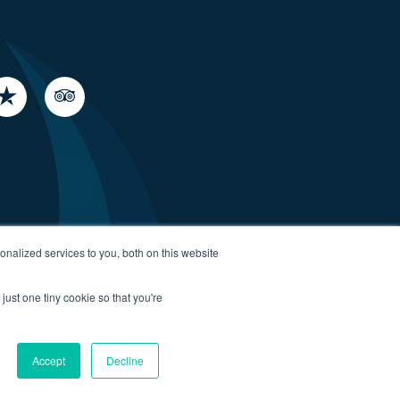
nalized services to you, both on this website
just one tiny cookie so that you're
Accept
Decline