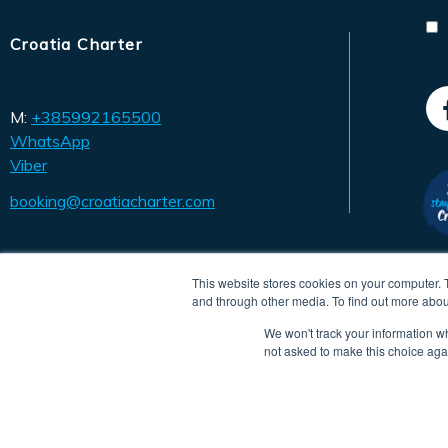
Croatia Charter
M:
+385992165500
WhatsApp
Viber
booking@croatiacharter.com
This website stores cookies on your computer. 
and through other media. To find out more abou
We won't track your information whe
not asked to make this choice aga