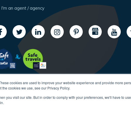
I'm an agent / agency
These cookies are used to improve your website experience and provide more perso
t the cookies we use, see our Privacy Policy.
n you visit our site. But in order to comply with your preferences, we'll have to use 
in.
Copyright CroatiaCharter.com, 2003-2026 All rights reserved.