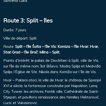
Skrivena Luka.
Route 3: Split – îles
Durée: 7 jours
Ville de départ: Split
Route:
Split – l’île Šolta – l’île Vis: Komiza – l’île Hvar: Hvar,
Stari Grad – l’île Brač: Milna – Split.
Points d’Intérêt: le palais de Dioclétien à Split, ville de Vis,
sur l’île du même nom, îlot Biševo: Modra Spilja et Medviđa
Spilja, l’Église de Ste. Nikola dans Komiža sur l ‘île de Vis.
Hvar – Pakleni otoci, la ville de Hvar: le château de Spanjol
XVI e siècle, la forteresse construite par Napoléon, Leroj
City Tower, les archives Fontik ville, Cathédrale de Saint-
Stjepan, et pavillons renaissance des familles Hektorović,
Lucic et Vukasinovic.