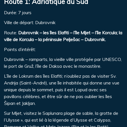
Route 1: Adriatique du Sud
Durée: 7 jours
Ville de départ: Dubrovnik
Route:
Dubrovnik – les îles Elafiti – l’île Mljet – l’île Korcula; la
ville de Korcula – la péninsule Pelješac – Dubrovnik.
Points d’intérêt:
Dubrovnik – ramparts, la vieille ville protégée par UNESCO,
le port de Gruž, l’île de Daksa avec le monastère.
L’île de Lokrum des îles Elafiti; n’oubliez pas de visiter Sv.
Andrija (Saint-André), une île inhabitée qui donne une vue
unique depuis le sommet, puis il est Lopud avec ses
pavillons célèbres, et être sûr de ne pas oublier les îles
Šipan et Jakljan.
Sur Mljet, visitez le Saplunara plage de sable, la grotte de
l’Ulysse », qui est lié à la légende d’Ulysse et Calypso,
Pomena et Veliko et Malo Jezero (Big et le lac Petit).