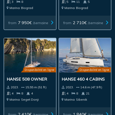
3
8
5
11
5
Marina
Biograd
Marina
Biograd
7 950€
2 710€
from
/semaine
from
/semaine
Disponibilité en ligne
Disponibilité en ligne
HANSE 508 OWNER
HANSE 460 4 CABINS
2023.
15,55 m (51 ft)
2023.
14,6 m (47,9 ft)
4
8
4
4
8
21
Marina
Seget Donji
Marina
Sibenik
2 410€
1 840€
from
/semaine
from
/semaine