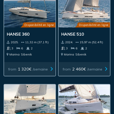
Disponibilité en ligne
Disponibilité en ligne
HANSE 360
HANSE 510
2025.
11,32 m (37,1 ft)
2024.
15,97 m (52,4 ft)
3
6
2
3
6
2
Marina
Sibenik
Marina
Sibenik
1 320€
2 460€
from
/semaine
from
/semaine