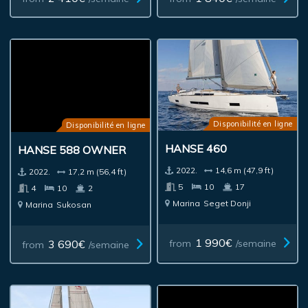
Disponibilité en ligne
Disponibilité en ligne
HANSE 460
HANSE 588 OWNER
2022.
14,6 m (47,9 ft)
2022.
17,2 m (56,4 ft)
5
10
17
4
10
2
Marina
Seget Donji
Marina
Sukosan
1 990€
3 690€
from
/semaine
from
/semaine