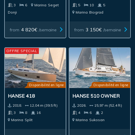
3
6
Marina
Seget
5
10
5
Donji
Marina
Biograd
4 820€
3 150€
from
/semaine
from
/semaine
OFFRE SPECIAL
Disponibilité en ligne
Disponibilité en ligne
HANSE 418
HANSE 510 OWNER
2018.
12,04 m (39,5 ft)
2026.
15,97 m (52,4 ft)
3
8
16
4
6
2
Marina
Split
Marina
Sukosan