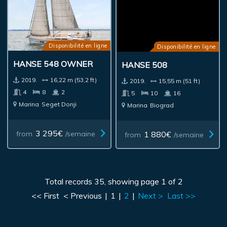
Disponibilité en ligne
Disponibilité en ligne
HANSE 548 OWNER
HANSE 508
2019.
16,22 m (53,2 ft)
2019.
15,55 m (51 ft)
4
8
2
5
10
16
Marina
Seget Donji
Marina
Biograd
3 295€
1 880€
from
/semaine
from
/semaine
Total records 35, showing page 1 of 2
<< First
< Previous
|
1
|
2
|
Next >
Last >>