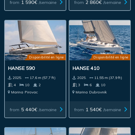
1 590€
2 860€
from
/semaine
from
/semaine
Disponibilité en ligne
Disponibilité en ligne
HANSE 590
HANSE 410
2025.
17,6 m (57,7 ft)
2025.
11,55 m (37,9 ft)
4
10
2
3
6
10
Marina
Pirovac
Marina
Dubrovnik
5 440€
1 540€
from
/semaine
from
/semaine