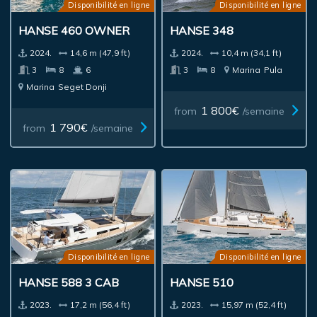
Disponibilité en ligne
Disponibilité en ligne
HANSE 460 OWNER
HANSE 348
2024.
14,6 m (47,9 ft)
2024.
10,4 m (34,1 ft)
3
8
6
3
8
Marina
Pula
Marina
Seget Donji
1 800€
from
/semaine
1 790€
from
/semaine
Disponibilité en ligne
Disponibilité en ligne
HANSE 588 3 CAB
HANSE 510
2023.
17,2 m (56,4 ft)
2023.
15,97 m (52,4 ft)