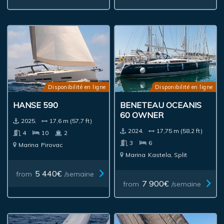
Disponibilité en ligne
Disponibilité en ligne
HANSE 590
BENETEAU OCEANIS
60 OWNER
2025.
17,6 m (57,7 ft)
2024.
17,75 m (58,2 ft)
4
10
2
3
6
Marina
Pirovac
Marina
Kastela, Split
5 440€
from
/semaine
7 900€
from
/semaine