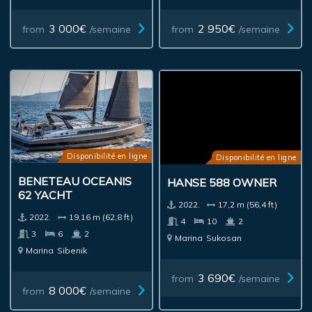
3 000€
2 950€
from
/semaine
from
/semaine
Disponibilité en ligne
Disponibilité en ligne
BENETEAU OCEANIS
HANSE 588 OWNER
62 YACHT
2022.
17,2 m (56,4 ft)
2022.
19,16 m (62,8 ft)
4
10
2
3
6
2
Marina
Sukosan
Marina
Sibenik
3 690€
from
/semaine
8 000€
from
/semaine