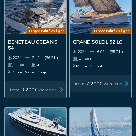
Disponibilité en ligne
Disponibilité en ligne
BENETEAU OCEANIS
GRAND SOLEIL 52 LC
54
2024.
16,98 m (55,7 ft)
2024.
17,12 m (56,2 ft)
4
8
3
6
4
Marina
Sibenik
Marina
Seget Donji
7 200€
from
/semaine
3 290€
from
/semaine