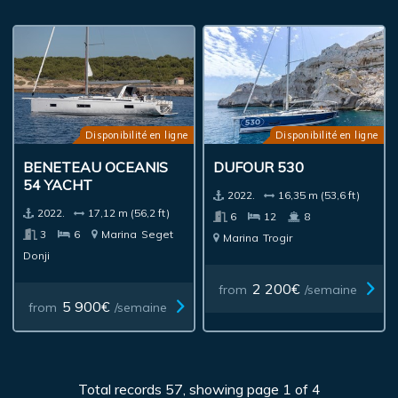
Disponibilité en ligne
Disponibilité en ligne
BENETEAU OCEANIS
DUFOUR 530
54 YACHT
2022.
16,35 m (53,6 ft)
2022.
17,12 m (56,2 ft)
6
12
8
3
6
Marina
Seget
Marina
Trogir
Donji
2 200€
from
/semaine
5 900€
from
/semaine
Total records 57, showing page 1 of 4