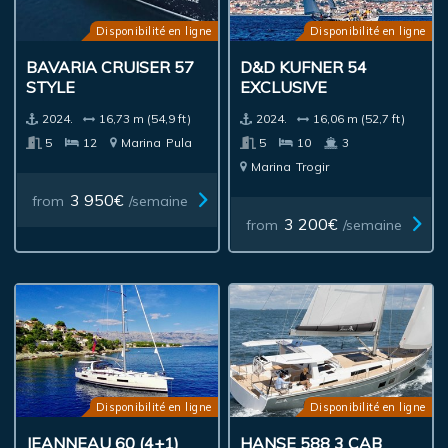
Disponibilité en ligne
Disponibilité en ligne
BAVARIA CRUISER 57
D&D KUFNER 54
STYLE
EXCLUSIVE
2024.
16,73 m (54,9 ft)
2024.
16,06 m (52,7 ft)
5
12
Marina
Pula
5
10
3
Marina
Trogir
3 950€
from
/semaine
3 200€
from
/semaine
Disponibilité en ligne
Disponibilité en ligne
JEANNEAU 60 (4+1)
HANSE 588 3 CAB