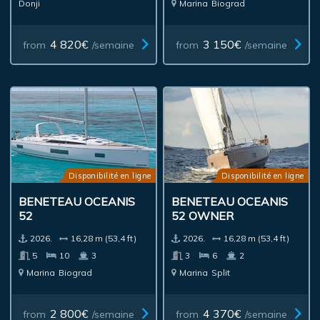
Donji
Marina
Biograd
4 820€
3 150€
from
/semaine
from
/semaine
Disponibilité en ligne
Disponibilité en ligne
BENETEAU OCEANIS
BENETEAU OCEANIS
52
52 OWNER
2026.
16,28 m (53,4 ft)
2026.
16,28 m (53,4 ft)
5
10
3
3
6
2
Marina
Biograd
Marina
Split
2 800€
4 370€
from
/semaine
from
/semaine