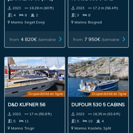
2023.
18,28 m (60 ft)
2023.
17,2 m (56,4 ft)
4
8
2
3
8
Marina
Seget Donji
Marina
Biograd
4 820€
7 950€
from
/semaine
from
/semaine
Disponibilité en ligne
Disponibilité en ligne
D&D KUFNER 56
DUFOUR 530 5 CABINS
2023.
17 m (55,8 ft)
2023.
16,35 m (53,6 ft)
5
11
5
10
4
Marina
Trogir
Marina
Kastela, Split