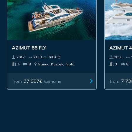
AZIMUT 66 FLY
AZIMUT 
2017.
21,01 m (68,9 ft)
2010.
4
8
Marina
Kastela, Split
3
8
27 007€
7 73
from
/semaine
from