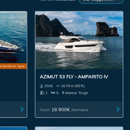
nibilité en ligne
AZIMUT 53 FLY - AMPARITO IV
2026.
16,78 m (55 ft)
a
3
6
Marina
Trogir
16 900€
from
/semaine