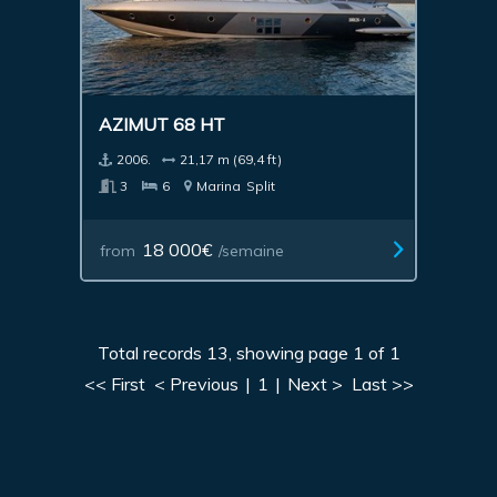
AZIMUT 68 HT
2006.
21,17 m (69,4 ft)
3
6
Marina
Split
18 000€
from
/semaine
Total records 13, showing page 1 of 1
<< First
< Previous
|
1
|
Next >
Last >>