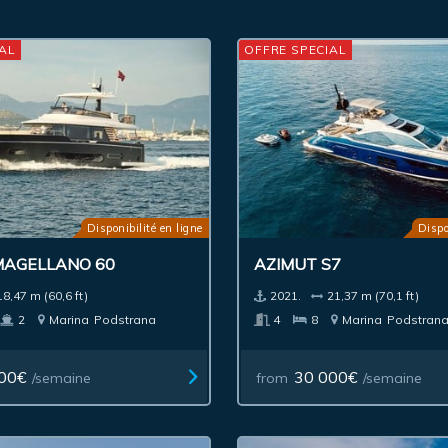
AL
OFFRE SPECIAL
Disponibilité en ligne
Dispo
MAGELLANO 60
AZIMUT S7
18,47 m (60,6 ft)
2021.
21,37 m (70,1 ft)
2
Marina
Podstrana
4
8
Marina
Podstran
00€
30 000€
/semaine
from
/semaine