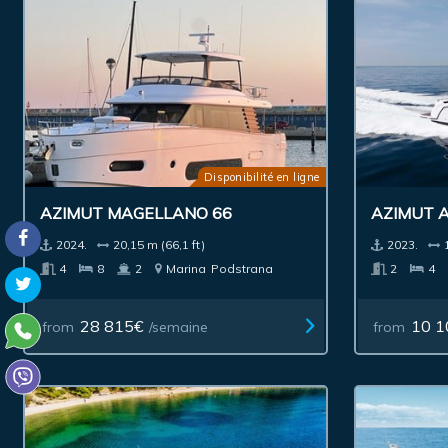
Disponibilité en ligne
AZIMUT MAGELLANO 66
AZIMUT A
2024.
20,15 m (66,1 ft)
2023.
4
8
2
Marina
Podstrana
2
4
28 815€
10 1
from
/semaine
from