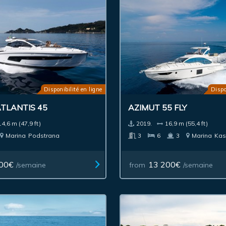
Disponibilité en ligne
Dispo
TLANTIS 45
AZIMUT 55 FLY
14,6 m (47,9 ft)
2019.
16,9 m (55,4 ft)
Marina
Podstrana
3
6
3
Marina
Kast
00€
13 200€
/semaine
from
/semaine