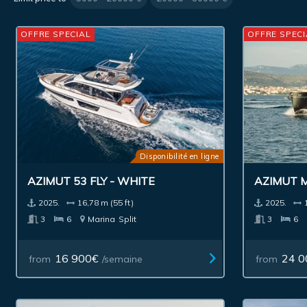
OFFRE SPECIAL
OFFRE SPECI
Disponibilité en ligne
AZIMUT 53 FLY - WHITE
AZIMUT 
2025.
16,78 m (55 ft)
2025.
3
6
Marina
Split
3
6
16 900€
24 0
from
/semaine
from