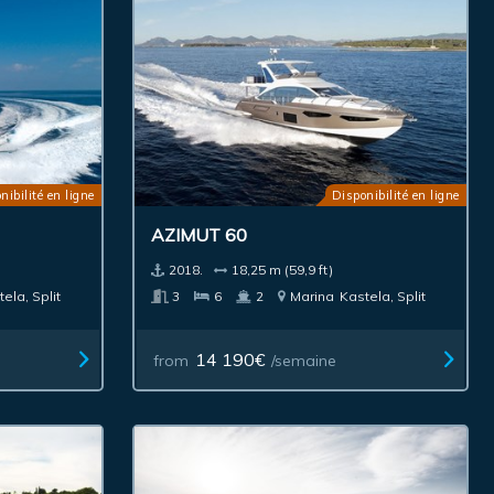
nibilité en ligne
Disponibilité en ligne
AZIMUT 60
2018.
18,25 m (59,9 ft)
ela, Split
3
6
2
Marina
Kastela, Split
14 190€
from
/semaine