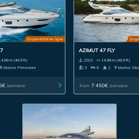
Disponibilité en ligne
Dispo
47
AZIMUT 47 FLY
14,88 m (48,8 ft)
2010.
14,88 m (48,8 ft)
Marina
Primosten
3
8
2
Marina
Sib
5€
7 450€
/semaine
from
/semaine