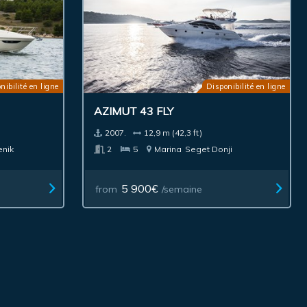
nibilité en ligne
Disponibilité en ligne
AZIMUT 43 FLY
2007.
12,9 m (42,3 ft)
enik
2
5
Marina
Seget Donji
5 900€
from
/semaine