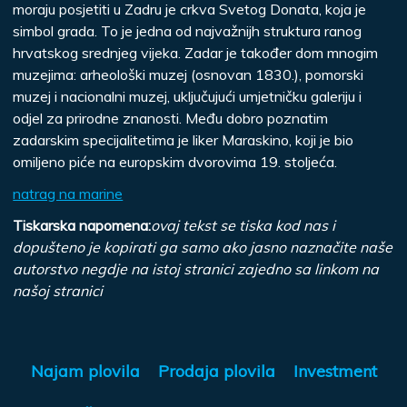
moraju posjetiti u Zadru je crkva Svetog Donata, koja je
simbol grada. To je jedna od najvažnijh struktura ranog
hrvatskog srednjeg vijeka. Zadar je također dom mnogim
muzejima: arheološki muzej (osnovan 1830.), pomorski
muzej i nacionalni muzej, uključujući umjetničku galeriju i
odjel za prirodne znanosti. Među dobro poznatim
zadarskim specijalitetima je liker Maraskino, koji je bio
omiljeno piće na europskim dvorovima 19. stoljeća.
natrag na marine
Tiskarska napomena:
ovaj tekst se tiska kod nas i
dopušteno je kopirati ga samo ako jasno naznačite naše
autorstvo negdje na istoj stranici zajedno sa linkom na
našoj stranici
Najam plovila
Prodaja plovila
Investment