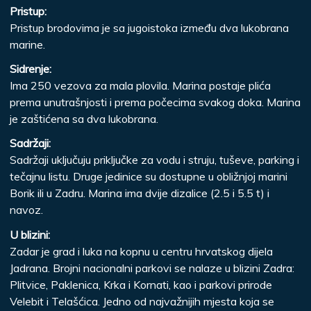
Pristup:
Pristup brodovima je sa jugoistoka između dva lukobrana
marine.
Sidrenje:
Ima 250 vezova za mala plovila. Marina postaje plića
prema unutrašnjosti i prema počecima svakog doka. Marina
je zaštićena sa dva lukobrana.
Sadržaji:
Sadržaji uključuju priključke za vodu i struju, tuševe, parking i
tečajnu listu. Druge jedinice su dostupne u obližnjoj marini
Borik ili u Zadru. Marina ima dvije dizalice (2.5 i 5.5 t) i
navoz.
U blizini:
Zadar je grad i luka na kopnu u centru hrvatskog dijela
Jadrana. Brojni nacionalni parkovi se nalaze u blizini Zadra:
Plitvice, Paklenica, Krka i Kornati, kao i parkovi prirode
Velebit i Telašćica. Jedno od najvažnijih mjesta koja se