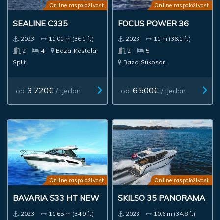
Online raspoloživost
Online raspoloživost
SEALINE C335
FOCUS POWER 36
2023.
11,01 m (36,1 ft)
2023.
11 m (36,1 ft)
2
4
Baza
Kastela,
2
5
Split
Baza
Sukosan
3.720€
6.500€
od
/ tjedan
od
/ tjedan
Online raspoloživost
Online raspoloživost
BAVARIA S33 HT NEW
SKILSO 35 PANORAMA
2023.
10,65 m (34,9 ft)
2023.
10,6 m (34,8 ft)