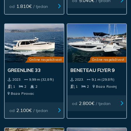
5.040€
od
/ tjedan
1.810€
od
/ tjedan
Online raspoloživost
Online raspoloživost
GREENLINE 33
BENETEAU FLYER 9
2023.
9,99 m (32,8 ft)
2023.
9,1 m (29,8 ft)
1
2
2
1
2
Baza
Rovinj
Baza
Pirovac
2.800€
od
/ tjedan
2.100€
od
/ tjedan