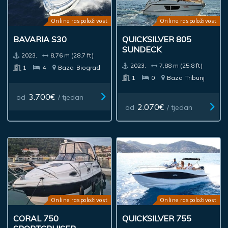
Online raspoloživost
Online raspoloživost
BAVARIA S30
QUICKSILVER 805
SUNDECK
2023.
8,76 m (28,7 ft)
2023.
7,88 m (25,8 ft)
1
4
Baza
Biograd
1
0
Baza
Tribunj
3.700€
od
/ tjedan
2.070€
od
/ tjedan
Online raspoloživost
Online raspoloživost
CORAL 750
QUICKSILVER 755