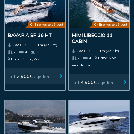
Online raspoloživost
Online raspoloživost
BAVARIA SR 36 HT
MIMI LIBECCIO 11
CABIN
2023.
11,44 m (37,5 ft)
2023.
11,4 m (37,4 ft)
2
4
2
2
4
Baza
Novi
Baza
Punat, Krk
Vinodolski
2.900€
od
/ tjedan
4.900€
od
/ tjedan