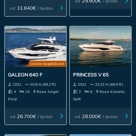
29.900€
od
/ tjedan
31.640€
od
/ tjedan
Online raspoloživost
GALEON 640 F
PRINCESS V 65
2022.
20,8 m (68,2 ft)
2022.
20,32 m (66,6 ft)
4
10
Baza
Seget
3
6
Baza
Kastela,
Donji
Split
26.700€
28.000€
od
/ tjedan
od
/ tjedan