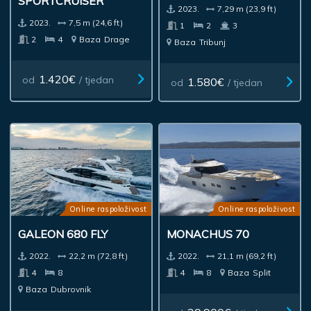
SPORTCRUISER
2023.
7,29 m (23,9 ft)
2023.
7,5 m (24,6 ft)
1
2
3
2
4
Baza
Drage
Baza
Tribunj
1.420€
od
/ tjedan
1.580€
od
/ tjedan
Online raspoloživost
Online raspoloživost
GALEON 680 FLY
MONACHUS 70
2022.
22,2 m (72,8 ft)
2022.
21,1 m (69,2 ft)
4
8
4
8
Baza
Split
Baza
Dubrovnik