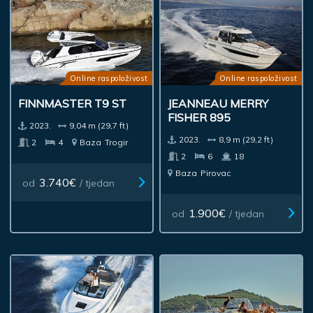
Online raspoloživost
Online raspoloživost
FINNMASTER T9 ST
JEANNEAU MERRY
FISHER 895
2023.
9,04 m (29,7 ft)
2023.
8,9 m (29,2 ft)
2
4
Baza
Trogir
2
6
18
Baza
Pirovac
3.740€
od
/ tjedan
1.900€
od
/ tjedan