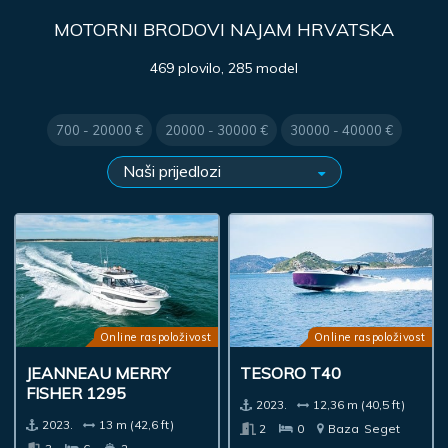
MOTORNI BRODOVI NAJAM HRVATSKA
469 plovilo, 285 model
700 - 20000 €
20000 - 30000 €
30000 - 40000 €
Online raspoloživost
Online raspoloživost
JEANNEAU MERRY
TESORO T40
FISHER 1295
2023.
12,36 m (40,5 ft)
2023.
13 m (42,6 ft)
2
0
Baza
Seget