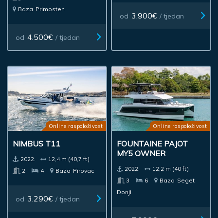
Baza
Primosten
3.900€
od
/ tjedan
4.500€
od
/ tjedan
Online raspoloživost
Online raspoloživost
NIMBUS T11
FOUNTAINE PAJOT
MY5 OWNER
2022.
12,4 m (40,7 ft)
2022.
12,2 m (40 ft)
2
4
Baza
Pirovac
3
6
Baza
Seget
Donji
3.290€
od
/ tjedan