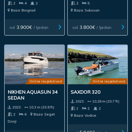
2
4
2
2
5
Baza
Biograd
Baza
Sukosan
3.900€
3.800€
od
/ tjedan
od
/ tjedan
Online raspoloživost
Online raspoloživost
NIKHEN AQUASUN 34
SAXDOR 320
SEDAN
2023.
10,28 m (33,7 ft)
2023.
10,3 m (33,8 ft)
1
2
2
2
6
Baza
Seget
Baza
Vodice
Donji