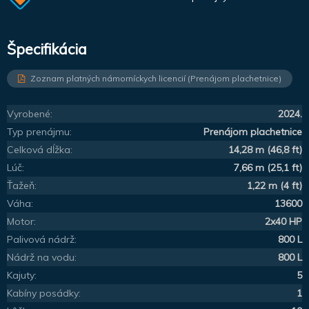
Špecifikácia
Zoznam platných námorníckych licencií (Prenájom plachetnice)
Vyrobené:
2024.
Typ prenájmu:
Prenájom plachetnice
Celková dĺžka:
14,28 m (46,8 ft)
Lúč:
7,66 m (25,1 ft)
Ťažeň:
1,22 m (4 ft)
Váha:
13600
Motor:
2x40 HP
Palivová nádrž:
800 L
Nádrž na vodu:
800 L
Kajuty:
5
Kabíny posádky:
1