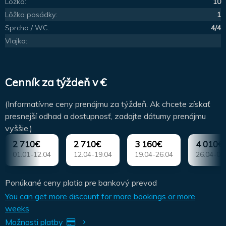
Lôžka:
10
Lôžka posádky:
1
Sprcha / WC:
4/4
Vlajka:
Cenník za týždeň v €
(Informatívne ceny prenájmu za týždeň. Ak chcete získať
presnejší odhad a dostupnosť, zadajte dátumy prenájmu
vyššie.)
2 710€
2 710€
3 160€
4 010€
01.01-12.04
12.04-19.04
19.04-26.04
26.04-03
Ponúkané ceny platia pre bankový prevod
You can get more discount for more bookings or more
weeks
Možnosti platby