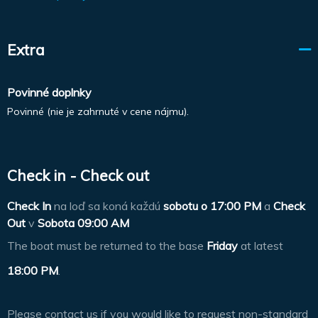
Extra
Povinné doplnky
Povinné (nie je zahrnuté v cene nájmu).
Check in - Check out
Check In
na loď sa koná každú
sobotu o
17:00 PM
a
Check
Out
v
Sobota 09:00 AM
The boat must be returned to the base
Friday
at latest
18:00 PM
.
Please contact us if you would like to request non-standard