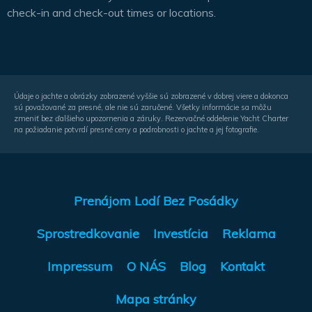
check-in and check-out times or locations.
Údaje o jachte a obrázky zobrazené vyššie sú zobrazené v dobrej viere a dokonca
sú považované za presné, ale nie sú zaručené. Všetky informácie sa môžu
zmeniť bez ďalšieho upozornenia a záruky. Rezervačné oddelenie Yacht Charter
na požiadanie potvrdí presné ceny a podrobnosti o jachte a jej fotografie.
Prenájom Lodí Bez Posádky
Sprostredkovanie
Investícia
Reklama
Impressum
O NÁS
Blog
Kontakt
Mapa stránky