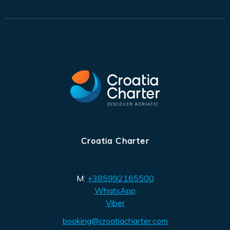
Croatia Charter
M:
+385992165500
WhatsApp
Viber
booking@croatiacharter.com