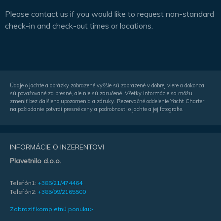
Please contact us if you would like to request non-standard
check-in and check-out times or locations.
Údaje o jachte a obrázky zobrazené vyššie sú zobrazené v dobrej viere a dokonca
sú považované za presné, ale nie sú zaručené. Všetky informácie sa môžu
zmeniť bez ďalšieho upozornenia a záruky. Rezervačné oddelenie Yacht Charter
na požiadanie potvrdí presné ceny a podrobnosti o jachte a jej fotografie.
INFORMÁCIE O INZERENTOVI
Plavetnilo d.o.o.
Telefón1:
+385/21/474464
Telefón2:
+385/99/2165500
Zobraziť kompletnú ponuku>