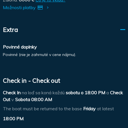
Možnosti platby
Extra
Povinné doplnky
Povinné (nie je zahrnuté v cene nájmu).
Check in - Check out
Check In
na loď sa koná každú
sobotu o
18:00 PM
a
Check
Out
v
Sobota 08:00 AM
The boat must be returned to the base
Friday
at latest
18:00 PM
.