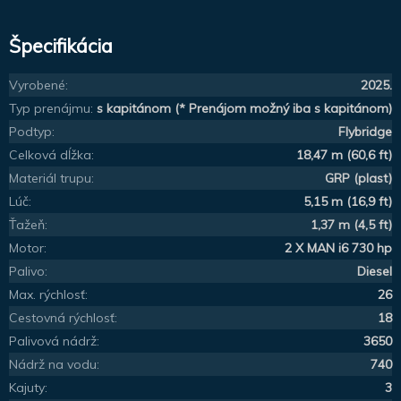
Špecifikácia
Vyrobené:
2025.
Typ prenájmu:
s kapitánom (* Prenájom možný iba s kapitánom)
Podtyp:
Flybridge
Celková dĺžka:
18,47 m (60,6 ft)
Materiál trupu:
GRP (plast)
Lúč:
5,15 m (16,9 ft)
Ťažeň:
1,37 m (4,5 ft)
Motor:
2 X MAN i6 730 hp
Palivo:
Diesel
Max. rýchlosť:
26
Cestovná rýchlosť:
18
Palivová nádrž:
3650
Nádrž na vodu:
740
Kajuty:
3