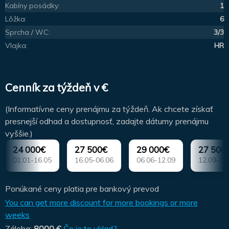
Kabíny posádky:
1
Lôžka:
6
Sprcha / WC:
3/3
Vlajka:
HR
Cenník za týždeň v €
(Informatívne ceny prenájmu za týždeň. Ak chcete získať
presnejší odhad a dostupnosť, zadajte dátumy prenájmu
vyššie.)
24 000€
27 500€
29 000€
27 500
01.01-16.05
16.05-06.06
06.06-12.09
12.09-10
Ponúkané ceny platia pre bankový prevod
You can get more discount for more bookings or more
weeks
Záloha:
8000 €
Čo je to vklad?