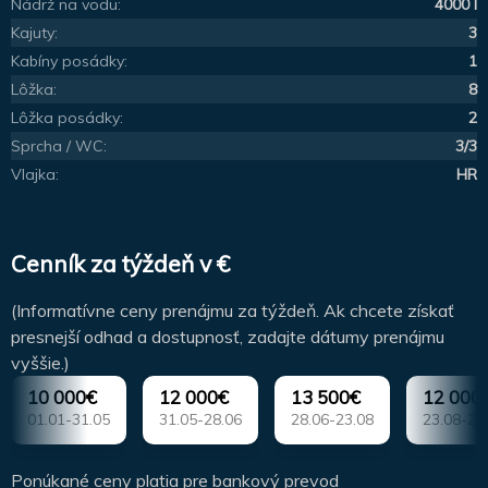
Nádrž na vodu:
4000 l
Kajuty:
3
Kabíny posádky:
1
Lôžka:
8
Lôžka posádky:
2
Sprcha / WC:
3/3
Vlajka:
HR
Cenník za týždeň v €
(Informatívne ceny prenájmu za týždeň. Ak chcete získať
presnejší odhad a dostupnosť, zadajte dátumy prenájmu
vyššie.)
10 000€
12 000€
13 500€
12 000
01.01-31.05
31.05-28.06
28.06-23.08
23.08-20
Ponúkané ceny platia pre bankový prevod