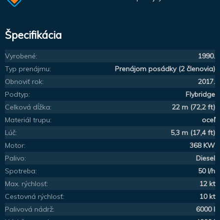
Špecifikácia
Vyrobené:
1990.
Typ prenájmu:
Prenájom posádky (2 členovia)
Obnoviť rok:
2017.
Podtyp:
Flybridge
Celková dĺžka:
22 m (72,2 ft)
Materiál trupu:
oceľ
Lúč:
5,3 m (17,4 ft)
Motor:
368 KW
Palivo:
Diesel
Spotreba:
50 l/h
Max. rýchlosť:
12 kt
Cestovná rýchlosť:
10 kt
Palivová nádrž:
6000 l