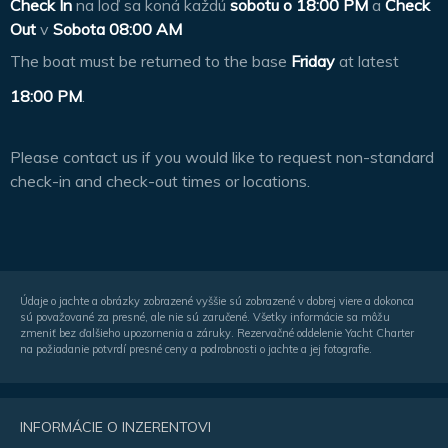
Check In
na loď sa koná každú
sobotu o
18:00 PM
a
Check
Out
v
Sobota 08:00 AM
The boat must be returned to the base
Friday
at latest
18:00 PM
.
Please contact us if you would like to request non-standard
check-in and check-out times or locations.
Údaje o jachte a obrázky zobrazené vyššie sú zobrazené v dobrej viere a dokonca
sú považované za presné, ale nie sú zaručené. Všetky informácie sa môžu
zmeniť bez ďalšieho upozornenia a záruky. Rezervačné oddelenie Yacht Charter
na požiadanie potvrdí presné ceny a podrobnosti o jachte a jej fotografie.
INFORMÁCIE O INZERENTOVI