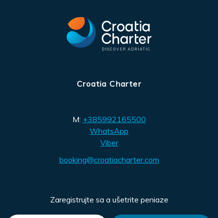
Croatia Charter
M:
+385992165500
WhatsApp
Viber
booking@croatiacharter.com
Zaregistrujte sa a ušetrite peniaze