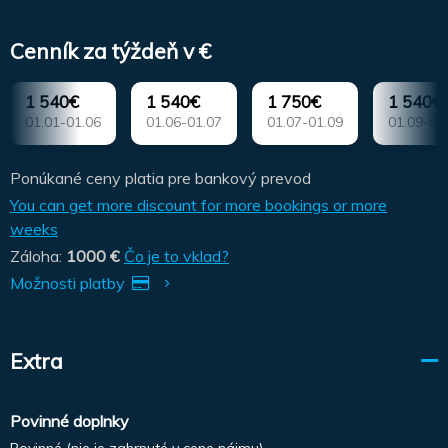
Cenník za týždeň v €
1 540€
1 540€
1 750€
1 540€
01.01-01.06
01.06-01.07
01.07-01.09
01.09-01
Ponúkané ceny platia pre bankový prevod
You can get more discount for more bookings or more
weeks
Záloha:
1000 €
Čo je to vklad?
Možnosti platby
Extra
Povinné doplnky
Povinné (nie je zahrnuté v cene nájmu).