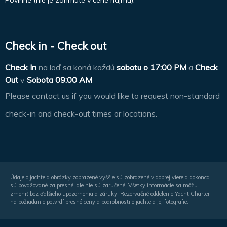
Check in - Check out
Check In
na loď sa koná každú
sobotu o
17:00 PM
a
Check
Out
v
Sobota 09:00 AM
Please contact us if you would like to request non-standard
check-in and check-out times or locations.
Údaje o jachte a obrázky zobrazené vyššie sú zobrazené v dobrej viere a dokonca
sú považované za presné, ale nie sú zaručené. Všetky informácie sa môžu
zmeniť bez ďalšieho upozornenia a záruky. Rezervačné oddelenie Yacht Charter
na požiadanie potvrdí presné ceny a podrobnosti o jachte a jej fotografie.