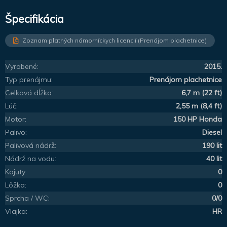
Špecifikácia
Zoznam platných námorníckych licencií (Prenájom plachetnice)
Vyrobené:
2015.
Typ prenájmu:
Prenájom plachetnice
Celková dĺžka:
6,7 m (22 ft)
Lúč:
2,55 m (8,4 ft)
Motor:
150 HP Honda
Palivo:
Diesel
Palivová nádrž:
190 lit
Nádrž na vodu:
40 lit
Kajuty:
0
Lôžka:
0
Sprcha / WC:
0/0
Vlajka:
HR