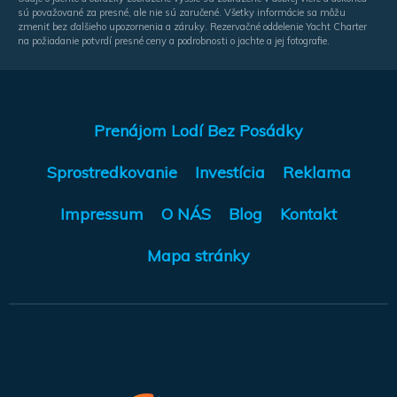
sú považované za presné, ale nie sú zaručené. Všetky informácie sa môžu
zmeniť bez ďalšieho upozornenia a záruky. Rezervačné oddelenie Yacht Charter
na požiadanie potvrdí presné ceny a podrobnosti o jachte a jej fotografie.
Prenájom Lodí Bez Posádky
Sprostredkovanie
Investícia
Reklama
Impressum
O NÁS
Blog
Kontakt
Mapa stránky