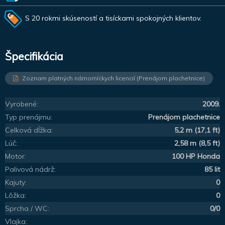
S 20 rokmi skúseností a tisíckami spokojných klientov.
Špecifikácia
Zoznam platných námorníckych licencií (Prenájom plachetnice)
Vyrobené:
2009.
Typ prenájmu:
Prenájom plachetnice
Celková dĺžka:
5,2 m (17,1 ft)
Lúč:
2,58 m (8,5 ft)
Motor:
100 HP Honda
Palivová nádrž:
85 lit
Kajuty:
0
Lôžka:
0
Sprcha / WC:
0/0
Vlajka: