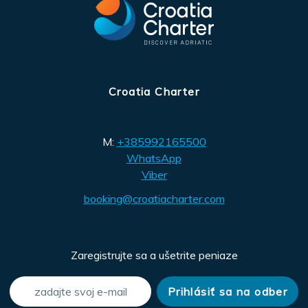
Croatia Charter
M:
+385992165500
WhatsApp
Viber
booking@croatiacharter.com
Zaregistrujte sa a ušetrite peniaze