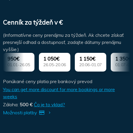
Cenník za týždeň v €
(Informatívne ceny prenájmu za týždeň. Ak chcete získať
presnejší odhad a dostupnosť, zadajte dátumy prenájmu
vyššie.)
950€
1 050€
1 150€
1 350€
01.01-26.05
26.05-20.06
20.06-01.07
01.07-01
Ponúkané ceny platia pre bankový prevod
You can get more discount for more bookings or more
weeks
Záloha:
500 €
Čo je to vklad?
Možnosti platby