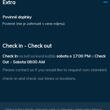
Extra
Povinné doplnky
Povinné (nie je zahrnuté v cene nájmu).
Check in - Check out
Check In
na loď sa koná každú
sobotu o
17:00 PM
a
Check
Out
v
Sobota 08:00 AM
Please contact us if you would like to request non-standard
check-in and check-out times or locations.
Údaje o jachte a obrázky zobrazené vyššie sú zobrazené v dobrej viere a dokonca