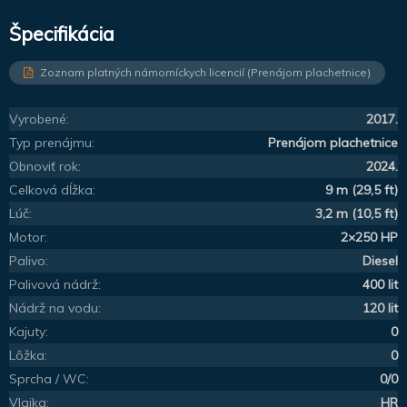
Špecifikácia
Zoznam platných námorníckych licencií (Prenájom plachetnice)
Vyrobené:
2017.
Typ prenájmu:
Prenájom plachetnice
Obnoviť rok:
2024.
Celková dĺžka:
9 m (29,5 ft)
Lúč:
3,2 m (10,5 ft)
Motor:
2×250 HP
Palivo:
Diesel
Palivová nádrž:
400 lit
Nádrž na vodu:
120 lit
Kajuty:
0
Lôžka:
0
Sprcha / WC:
0/0
Vlajka:
HR