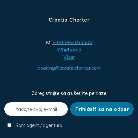
Croatia Charter
M:
+385992165500
WhatsApp
Viber
booking@croatiacharter.com
Zaregistrujte sa a ušetrite peniaze
Som agent / agentúra