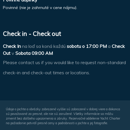
Povinné (nie je zahrnuté v cene nájmu).
Check in - Check out
Check In
na loď sa koná každú
sobotu o
17:00 PM
a
Check
Out
v
Sobota 09:00 AM
Please contact us if you would like to request non-standard
check-in and check-out times or locations.
Údaje o jachte a obrázky zobrazené vyššie sú zobrazené v dobrej viere a dokonca
sú považované za presné, ale nie sú zaručené. Všetky informácie sa môžu
zmeniť bez ďalšieho upozornenia a záruky. Rezervačné oddelenie Yacht Charter
na požiadanie potvrdí presné ceny a podrobnosti o jachte a jej fotografie.