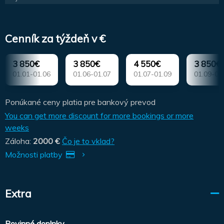
Cenník za týždeň v €
3 850€
3 850€
4 550€
3 850€
01.01-01.06
01.06-01.07
01.07-01.09
01.09-01
Ponúkané ceny platia pre bankový prevod
You can get more discount for more bookings or more
weeks
Záloha:
2000 €
Čo je to vklad?
Možnosti platby
Extra
Povinné doplnky