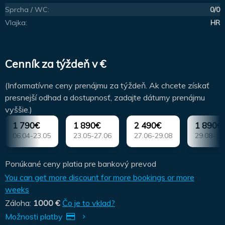
Sprcha / WC:
0/0
Vlajka:
HR
Cenník za týždeň v €
(Informatívne ceny prenájmu za týždeň. Ak chcete získať
presnejší odhad a dostupnosť, zadajte dátumy prenájmu
vyššie.)
1 790€
1 890€
2 490€
1 890€
06.04-23.05
23.05-27.06
27.06-29.08
29.08-12
Ponúkané ceny platia pre bankový prevod
You can get more discount for more bookings or more
weeks
Záloha:
1000 €
Čo je to vklad?
Možnosti platby