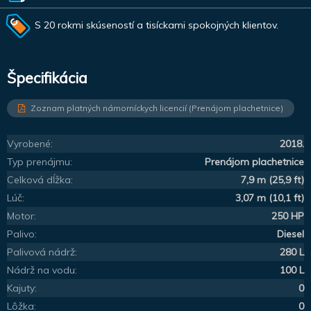
S 20 rokmi skúseností a tisíckami spokojných klientov.
Špecifikácia
Zoznam platných námorníckych licencií (Prenájom plachetnice)
Vyrobené:
2018.
Typ prenájmu:
Prenájom plachetnice
Celková dĺžka:
7,9 m (25,9 ft)
Lúč:
3,07 m (10,1 ft)
Motor:
250 HP
Palivo:
Diesel
Palivová nádrž:
280 L
Nádrž na vodu:
100 L
Kajuty:
0
Lôžka:
0