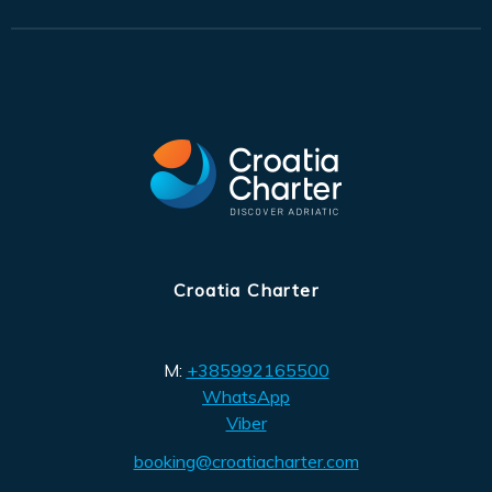
Croatia Charter
M:
+385992165500
WhatsApp
Viber
booking@croatiacharter.com