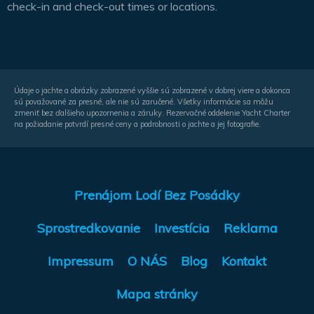
check-in and check-out times or locations.
Údaje o jachte a obrázky zobrazené vyššie sú zobrazené v dobrej viere a dokonca
sú považované za presné, ale nie sú zaručené. Všetky informácie sa môžu
zmeniť bez ďalšieho upozornenia a záruky. Rezervačné oddelenie Yacht Charter
na požiadanie potvrdí presné ceny a podrobnosti o jachte a jej fotografie.
Prenájom Lodí Bez Posádky
Sprostredkovanie
Investícia
Reklama
Impressum
O NÁS
Blog
Kontakt
Mapa stránky