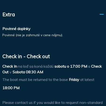
Extra
Povinné doplnky
Povinné (nie je zahrnuté v cene nájmu).
Check in - Check out
Check In
na loď sa koná každú
sobotu o
17:00 PM
a
Check
Out
v
Sobota 08:30 AM
The boat must be returned to the base
Friday
at latest
18:00 PM
.
Please contact us if you would like to request non-standard