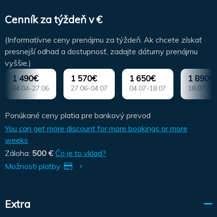
Cenník za týždeň v €
(Informatívne ceny prenájmu za týždeň. Ak chcete získať
presnejší odhad a dostupnosť, zadajte dátumy prenájmu
vyššie.)
1 490€
1 570€
1 650€
1 890€
04.04-27.06
27.06-04.07
04.07-18.07
18.07-25
Ponúkané ceny platia pre bankový prevod
You can get more discount for more bookings or more
weeks
Záloha:
500 €
Čo je to vklad?
Možnosti platby
Extra