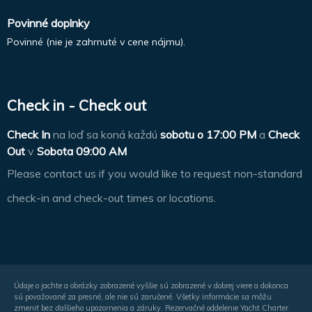
Povinné doplnky
Povinné (nie je zahrnuté v cene nájmu).
Check in - Check out
Check In
na loď sa koná každú
sobotu o
17:00 PM
a
Check
Out
v
Sobota 09:00 AM
Please contact us if you would like to request non-standard
check-in and check-out times or locations.
Údaje o jachte a obrázky zobrazené vyššie sú zobrazené v dobrej viere a dokonca
sú považované za presné, ale nie sú zaručené. Všetky informácie sa môžu
zmeniť bez ďalšieho upozornenia a záruky. Rezervačné oddelenie Yacht Charter