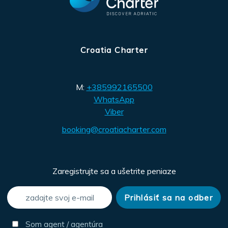
Croatia Charter
M:
+385992165500
WhatsApp
Viber
booking@croatiacharter.com
Zaregistrujte sa a ušetrite peniaze
Som agent / agentúra