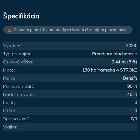
Špecifikácia
Zoznam platných námorníckych licencií (Prenájom plachetnice)
Vyrobené:
2023.
Typ prenájmu:
Prenájom plachetnice
Celková dĺžka:
2,44 m (8 ft)
Motor:
130 hp Yamaha 4 STROKE
Palivo:
Benzín
Palivová nádrž:
90 lit
Nádrž na vodu:
40 lit
Kajuty:
0
Lôžka:
0
Sprcha / WC:
0/0
Vlajka: