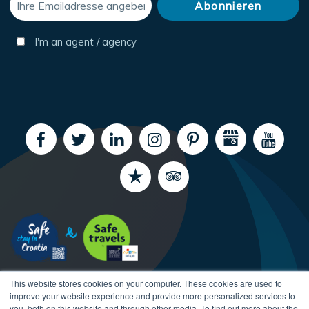
I'm an agent / agency
This website stores cookies on your computer. These cookies are used to
improve your website experience and provide more personalized services to
you, both on this website and through other media. To find out more about the