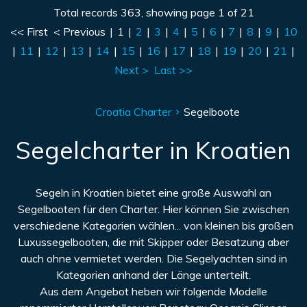
Total records 363, showing page 1 of 21
<< First
< Previous
|
1
|
2
|
3
|
4
|
5
|
6
|
7
|
8
|
9
|
10
|
11
|
12
|
13
|
14
|
15
|
16
|
17
|
18
|
19
|
20
|
21
|
Next >
Last >>
Croatia Charter
Segelboote
Segelcharter in Kroatien
Segeln in Kroatien bietet eine große Auswahl an
Segelbooten für den Charter. Hier können Sie zwischen
verschiedene Kategorien wählen... von kleinen bis großen
Luxussegelbooten, die mit Skipper oder Besatzung aber
auch ohne vermietet werden. Die Segelyachten sind in
Kategorien anhand der Länge unterteilt.
Aus dem Angebot heben wir folgende Modelle
renommierter Hersteller vor: Beneteau Oceanis Clipper,