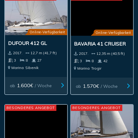
Online-Verfügbarkeit
Online-Verfügbarkeit
DUFOUR 412 GL
BAVARIA 41 CRUISER
2017.
12,7 m (41,7 ft)
2017.
12,35 m (40,5 ft)
3
8
27
3
8
42
Marina
Sibenik
Marina
Trogir
1.600€
1.570€
ab
/ Woche
ab
/ Woche
BESONDERES ANGEBOT
BESONDERES ANGEBOT