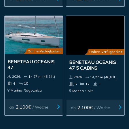
Online-Verfügbarkeit
Online-Verfügbarkeit
BENETEAU OCEANIS
BENETEAU OCEANIS
47
47 5 CABINS
2026.
14,27 m (46,8 ft)
2026.
14,27 m (46,8 ft)
4
10
5
12
3
Marina
Rogoznica
Marina
Split
2.100€
2.100€
ab
/ Woche
ab
/ Woche