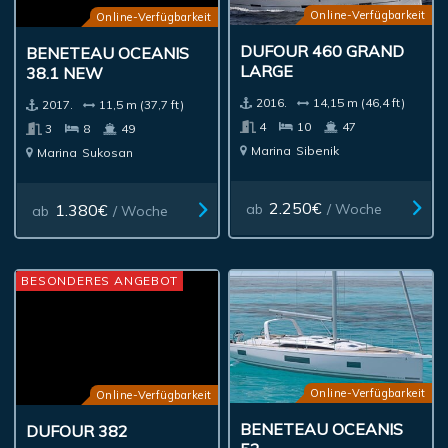
Online-Verfügbarkeit
Online-Verfügbarkeit
BENETEAU OCEANIS
DUFOUR 460 GRAND
38.1 NEW
LARGE
2017.
11,5 m (37,7 ft)
2016.
14,15 m (46,4 ft)
3
8
49
4
10
47
Marina
Sukosan
Marina
Sibenik
1.380€
2.250€
ab
/ Woche
ab
/ Woche
BESONDERES ANGEBOT
Online-Verfügbarkeit
Online-Verfügbarkeit
BENETEAU OCEANIS
DUFOUR 382
52