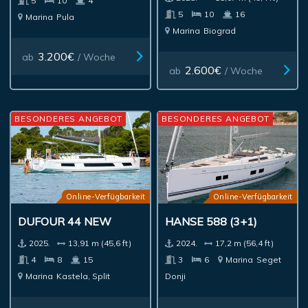
5
10
4
5
10
16
Marina
Pula
Marina
Biograd
3.200€
ab
/ Woche
2.600€
ab
/ Woche
BESONDERES ANGEBOT
BESONDERES ANGEBOT
Online-Verfügbarkeit
Online-Verfügbarkeit
DUFOUR 44 NEW
HANSE 588 (3+1)
2025.
13,91 m (45,6 ft)
2024.
17,2 m (56,4 ft)
4
8
15
3
6
Marina
Seget
Marina
Kastela, Split
Donji