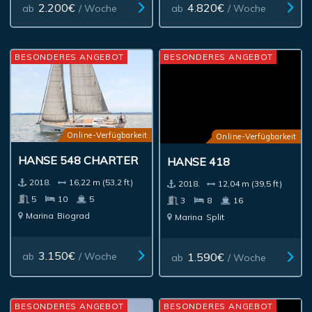
2.200€
4.820€
ab
/ Woche
ab
/ Woche
BESONDERES ANGEBOT
BESONDERES ANGEBOT
Online-Verfügbarkeit
Online-Verfügbarkeit
HANSE 548 CHARTER
HANSE 418
2018.
16,22 m (53,2 ft)
2018.
12,04 m (39,5 ft)
5
10
5
3
8
16
Marina
Biograd
Marina
Split
3.150€
1.590€
ab
/ Woche
ab
/ Woche
BESONDERES ANGEBOT
BESONDERES ANGEBOT