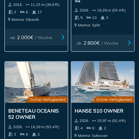
2016.
11,23 m (36,8 ft)
2026.
16,28 m (53,4 ft)
3
6
17
5
10
3
Marina
Sibenik
Marina
Split
2.000€
ab
/ Woche
2.800€
ab
/ Woche
Online-Verfügbarkeit
Online-Verfügbarkeit
BENETEAU OCEANIS
HANSE 510 OWNER
52 OWNER
2026.
15,97 m (52,4 ft)
2026.
16,28 m (53,4 ft)
4
6
2
3
6
2
Marina
Sukosan