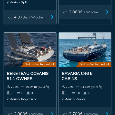
Marina
Split
2.860€
ab
/ Woche
4.370€
ab
/ Woche
Online-Verfügbarkeit
Online-Verfügbarkeit
BENETEAU OCEANIS
BAVARIA C46 5
51.1 OWNER
CABINS
2026.
15,94 m (52,3 ft)
2026.
14,5 m (47,6 ft)
3
6
3
5
10
4
Marina
Rogoznica
Marina
Zadar
2.800€
2.700€
ab
/ Woche
ab
/ Woche