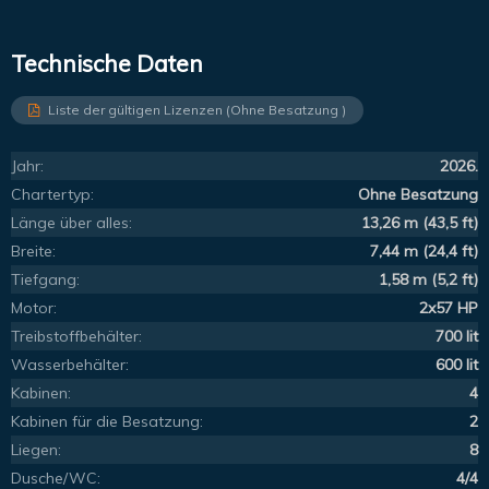
Technische Daten
Liste der gültigen Lizenzen (Ohne Besatzung )
Jahr:
2026.
Chartertyp:
Ohne Besatzung
Länge über alles:
13,26 m (43,5 ft)
Breite:
7,44 m (24,4 ft)
Tiefgang:
1,58 m (5,2 ft)
Motor:
2x57 HP
Treibstoffbehälter:
700 lit
Wasserbehälter:
600 lit
Kabinen:
4
Kabinen für die Besatzung:
2
Liegen:
8
Dusche/WC:
4/4