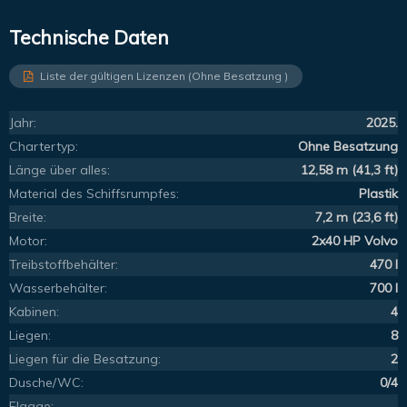
Technische Daten
Liste der gültigen Lizenzen (Ohne Besatzung )
Jahr:
2025.
Chartertyp:
Ohne Besatzung
Länge über alles:
12,58 m (41,3 ft)
Material des Schiffsrumpfes:
Plastik
Breite:
7,2 m (23,6 ft)
Motor:
2x40 HP Volvo
Treibstoffbehälter:
470 l
Wasserbehälter:
700 l
Kabinen:
4
Liegen:
8
Liegen für die Besatzung:
2
Dusche/WC:
0/4
Flagge: