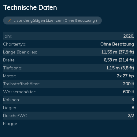
Technische Daten
Liste der gültigen Lizenzen (Ohne Besatzung )
Jahr:
2026.
Chartertyp:
Ohne Besatzung
Länge über alles:
11,55 m (37,9 ft)
Breite:
6,53 m (21,4 ft)
Tiefgang:
1,15 m (3,8 ft)
Motor:
2x 27 hp
Treibstoffbehälter:
200 lt
Wasserbehälter:
600 lt
Kabinen:
3
Liegen:
8
Dusche/WC:
2/2
Flagge: