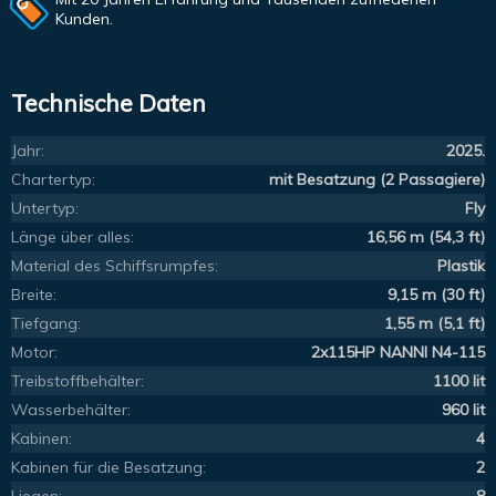
Kunden.
Technische Daten
Jahr:
2025.
Chartertyp:
mit Besatzung (2 Passagiere)
Untertyp:
Fly
Länge über alles:
16,56 m (54,3 ft)
Material des Schiffsrumpfes:
Plastik
Breite:
9,15 m (30 ft)
Tiefgang:
1,55 m (5,1 ft)
Motor:
2x115HP NANNI N4-115
Treibstoffbehälter:
1100 lit
Wasserbehälter:
960 lit
Kabinen:
4
Kabinen für die Besatzung:
2