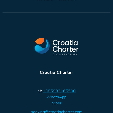
Croatia Charter
M:
+385992165500
WhatsApp
Viber
booking@croatiacharter.com