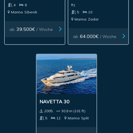
4
8
ft)
Marina
Sibenik
5
10
Marina
Zadar
39.500€
ab
/ Woche
64.000€
ab
/ Woche
NAVETTA 30
2005.
30,8 m (101 ft)
5
12
Marina
Split