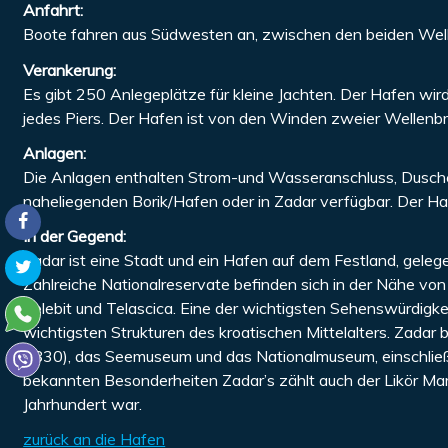
Anfahrt:
Boote fahren aus Südwesten an, zwischen den beiden Wel
Verankerung:
Es gibt 250 Anlegeplätze für kleine Jachten. Der Hafen wi
jedes Piers. Der Hafen ist von den Winden zweier Wellenb
Anlagen:
Die Anlagen enthalten Strom-und Wasseranschluss, Dusche
naheliegenden Borik/Hafen oder in Zadar verfügbar. Der H
In der Gegend:
Zadar ist eine Stadt und ein Hafen auf dem Festland, geleg
Zahlreiche Nationalreservate befinden sich in der Nähe von 
Velebit und Telascica. Eine der wichtigsten Sehenswürdigkeit
wichtigsten Strukturen des kroatischen Mittelalters. Zada
1830), das Seemuseum und das Nationalmuseum, einschließli
bekannten Besonderheiten Zadar’s zählt auch der Likör Mar
Jahrhundert war.
zurück an die Hafen