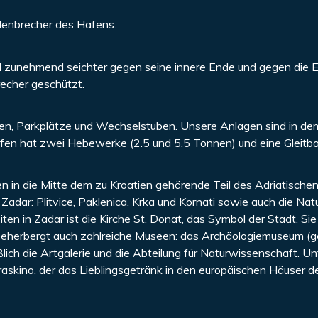
lenbrecher des Hafens.
rd zunehmend seichter gegen seine innere Ende und gegen die 
recher geschützt.
n, Parkplätze und Wechselstuben. Unsere Anlagen sind in de
afen hat zwei Hebewerke (2.5 und 5.5 Tonnen) und eine Gleitb
en in die Mitte dem zu Kroatien gehörende Teil des Adriatische
Zadar: Plitvice, Paklenica, Krka und Kornati sowie auch die Nat
en in Zadar ist die Kirche St. Donat, das Symbol der Stadt. Sie 
r beherbergt auch zahlreiche Museen: das Archäologiemuseum (g
ch die Artgalerie und die Abteilung für Naturwissenschaft. Un
askino, der das Lieblingsgetränk in den europäischen Häuser d