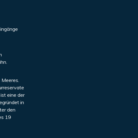
Eingänge
m
ahn.
n Meeres.
urreservate
ist eine der
egründet in
ter den
es 19