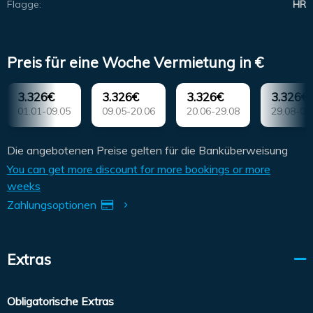
Flagge:
HR
Preis für eine Woche Vermietung in €
3.326€
3.326€
3.326€
3.326€
01.01-09.05
09.05-20.06
20.06-29.08
29.08-03
Die angebotenen Preise gelten für die Banküberweisung
You can get more discount for more bookings or more
weeks
Zahlungsoptionen
Extras
Obligatorische Extras