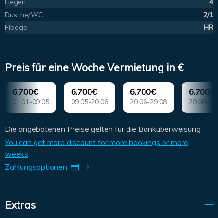
Liegen:
4
Dusche/WC:
2/1
Flagge:
HR
Preis für eine Woche Vermietung in €
6.700€
6.700€
6.700€
6.700€
01.01-09.05
09.05-20.06
20.06-29.08
29.08-03
Die angebotenen Preise gelten für die Banküberweisung
You can get more discount for more bookings or more
weeks
Zahlungsoptionen
Extras