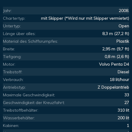
Jahr:
2008.
Chartertyp:
mit Skipper (*Wird nur mit Skipper vermietet)
Untertyp:
Open
Länge über alles:
8,3 m (27,2 ft)
Material des Schiffsrumpfes:
Plastik
Breite:
2,95 m (9,7 ft)
Tiefgang:
0,8 m (2,6 ft)
Motor:
Volvo Penta D4
Treibstoff:
Diesel
Verbrauch:
18 lit/hour
Antriebstyp:
Z Doppelantrieb
Maximale Geschwindigkeit:
33
Geschwindigkeit der Kreuzfahrt:
27
Treibstoffbehälter:
310 lit
Wasserbehälter:
200 lit
Kabinen:
1