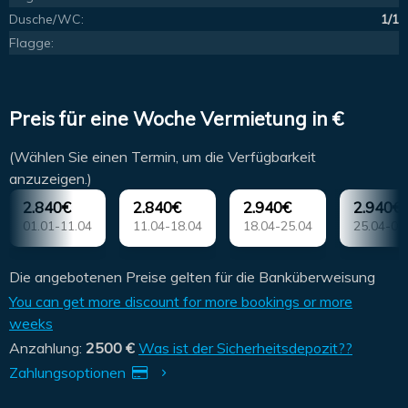
Dusche/WC:
1/1
Flagge:
Preis für eine Woche Vermietung in €
(Wählen Sie einen Termin, um die Verfügbarkeit
anzuzeigen.)
2.840€
2.840€
2.940€
2.940€
01.01-11.04
11.04-18.04
18.04-25.04
25.04-02
Die angebotenen Preise gelten für die Banküberweisung
You can get more discount for more bookings or more
weeks
Anzahlung:
2500 €
Was ist der Sicherheitsdepozit??
Zahlungsoptionen