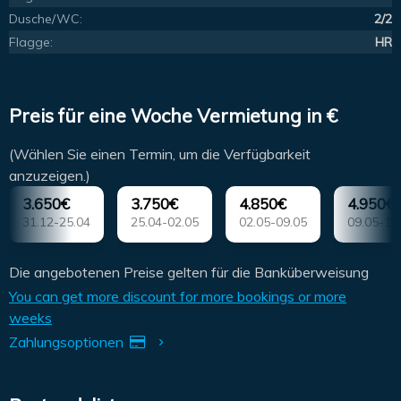
Dusche/WC:
2/2
Flagge:
HR
Preis für eine Woche Vermietung in €
(Wählen Sie einen Termin, um die Verfügbarkeit
anzuzeigen.)
3.650€
3.750€
4.850€
4.950€
31.12-25.04
25.04-02.05
02.05-09.05
09.05-16
Die angebotenen Preise gelten für die Banküberweisung
You can get more discount for more bookings or more
weeks
Zahlungsoptionen