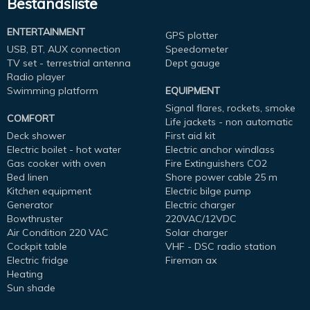
Bestandsliste
ENTERTAINMENT
GPS plotter
USB, BT, AUX connection
Speedometer
TV set - terrestrial antenna
Dept gauge
Radio player
Swimming platform
EQUIPMENT
Signal flares, rockets, smoke
COMFORT
Life jackets - non automatic
Deck shower
First aid kit
Electric boilet - hot water
Electric anchor windlass
Gas cooker with oven
Fire Extinguishers CO2
Bed linen
Shore power cable 25 m
Kitchen equipment
Electric bilge pump
Generator
Electric charger
Bowthruster
220VAC/12VDC
Air Condition 220 VAC
Solar charger
Cockpit table
VHF - DSC radio station
Electric fridge
Fireman ax
Heating
Sun shade