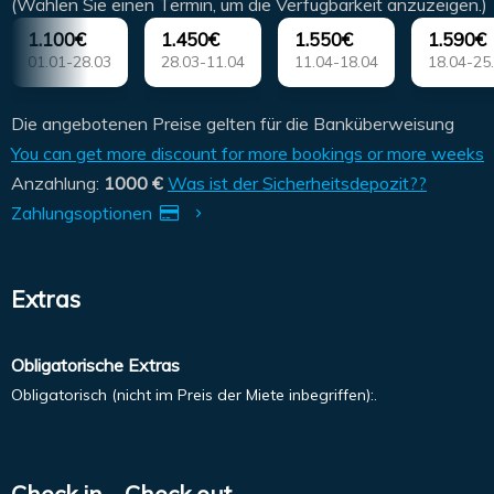
(Wählen Sie einen Termin, um die Verfügbarkeit anzuzeigen.)
1.100€
1.450€
1.550€
1.590€
01.01-28.03
28.03-11.04
11.04-18.04
18.04-25
Die angebotenen Preise gelten für die Banküberweisung
You can get more discount for more bookings or more weeks
Anzahlung:
1000 €
Was ist der Sicherheitsdepozit??
Zahlungsoptionen
Extras
Obligatorische Extras
Obligatorisch (nicht im Preis der Miete inbegriffen):.