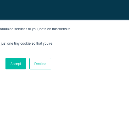
nalized services to you, both on this website
just one tiny cookie so that you're
Accept
Decline
m
über
Blog
Kontakt
Sitemap