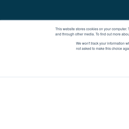
This website stores cookies on your computer. 
and through other media. To find out more abou
We won't track your information whe
not asked to make this choice aga
Yachten zum Vermieten
Yachten zum Verk