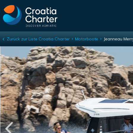
Zurück zur Liste
Croatia Charter
Motorboote
Jeanneau Merry
Jeanneau Merry Fisher 795