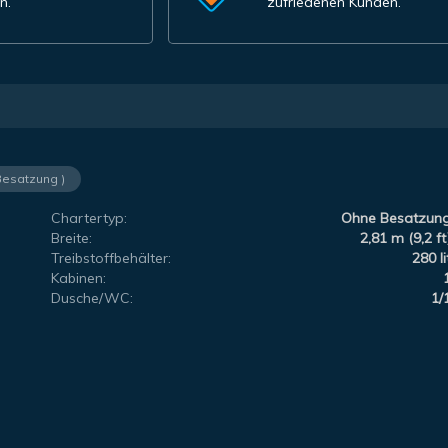
n.
zufriedenen Kunden.
Besatzung )
Chartertyp:
Ohne Besatzun
Breite:
2,81 m (9,2 ft
Treibstoffbehälter:
280 li
Kabinen:
Dusche/WC:
1/