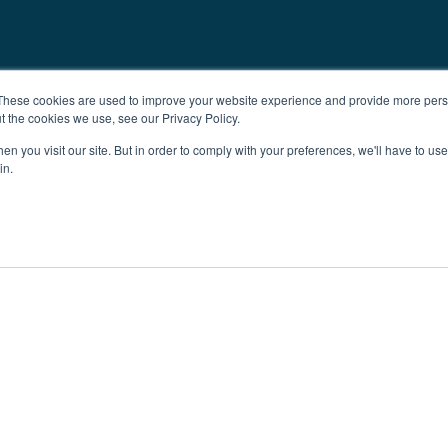
These cookies are used to improve your website experience and provide more perso
t the cookies we use, see our Privacy Policy.
n you visit our site. But in order to comply with your preferences, we'll have to use 
in.
aufen
Investment
Reklame
Impressu