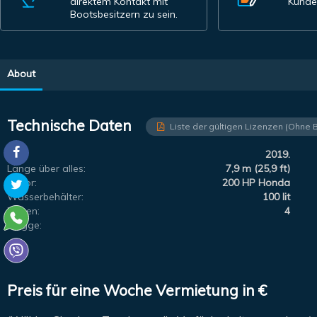
direktem Kontakt mit
Kunde
Bootsbesitzern zu sein.
About
Technische Daten
Liste der gültigen Lizenzen (Ohne 
Jahr:
2019.
Länge über alles:
7,9 m (25,9 ft)
Motor:
200 HP Honda
Wasserbehälter:
100 lit
Liegen:
4
Flagge:
Preis für eine Woche Vermietung in €