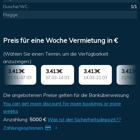
Dusche/WC:
1/1
Flagge:
Preis für eine Woche Vermietung in €
(Wählen Sie einen Termin, um die Verfügbarkeit
anzuzeigen.)
3.413€
3.413€
3.413€
3.413€
01.01-07.03
07.03-14.03
14.03-21.03
21.03-28
Die angebotenen Preise gelten für die Banküberweisung
You can get more discount for more bookings or more
weeks
Anzahlung:
5000 €
Was ist der Sicherheitsdepozit??
Zahlungsoptionen