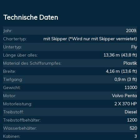
Technische Daten
Jahr:
2009.
Chartertyp:
mit Skipper (*Wird nur mit Skipper vermietet)
Untertyp:
Fly
Länge über alles:
13,36 m (43,8 ft)
Material des Schiffsrumpfes:
Plastik
Breite:
4,16 m (13,6 ft)
Tiefgang:
0,9 m (3 ft)
Gewicht:
11000
Motor:
Volvo Penta
Motorleistung:
2 X 370 HP
Treibstoff:
Diesel
Treibstoffbehälter:
1200
Wasserbehälter:
520
Kabinen:
3